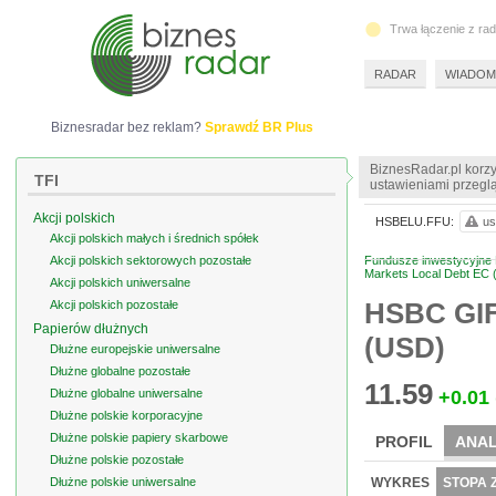
Trwa łączenie z ra
RADAR
WIADOM
Biznesradar bez reklam?
Sprawdź BR Plus
BiznesRadar.pl korzy
TFI
ustawieniami przeglą
Akcji polskich
HSBELU.FFU:
us
Akcji polskich małych i średnich spółek
Akcji polskich sektorowych pozostałe
Fundusze inwestycyjne 
Markets Local Debt EC
Akcji polskich uniwersalne
HSBC GIF
Akcji polskich pozostałe
Papierów dłużnych
(USD)
Dłużne europejskie uniwersalne
Dłużne globalne pozostałe
11.59
Dłużne globalne uniwersalne
+0.01
Dłużne polskie korporacyjne
Dłużne polskie papiery skarbowe
PROFIL
ANAL
Dłużne polskie pozostałe
Dłużne polskie uniwersalne
WYKRES
STOPA 