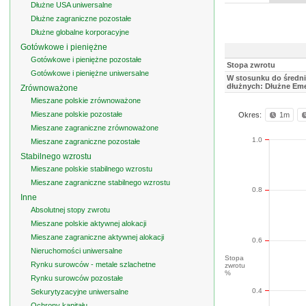
Dłużne USA uniwersalne
Dłużne zagraniczne pozostałe
Dłużne globalne korporacyjne
Gotówkowe i pieniężne
Gotówkowe i pieniężne pozostałe
Stopa zwrotu
Gotówkowe i pieniężne uniwersalne
W stosunku do średni
dłużnych: Dłużne Eme
Zrównoważone
Mieszane polskie zrównoważone
Mieszane polskie pozostałe
Okres:
1m
Mieszane zagraniczne zrównoważone
1.0
Mieszane zagraniczne pozostałe
Stabilnego wzrostu
Mieszane polskie stabilnego wzrostu
Mieszane zagraniczne stabilnego wzrostu
0.8
Inne
Absolutnej stopy zwrotu
Mieszane polskie aktywnej alokacji
Mieszane zagraniczne aktywnej alokacji
0.6
Nieruchomości uniwersalne
Stopa
Rynku surowców - metale szlachetne
zwrotu
%
Rynku surowców pozostałe
0.4
Sekurytyzacyjne uniwersalne
Ochrony kapitału