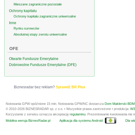
Mieszane zagraniczne pozostałe
Ochrony kapitału
Ochrony kapitału zagraniczne uniwersalne
Inne
Rynku surowców
Absolutnej stopy zwrotu uniwersalne
OFE
Otwarte Fundusze Emerytalne
Dobrowolne Fundusze Emerytalne (DFE)
Biznesradar bez reklam?
Sprawdź BR Plus
Notowania GPW opóźnione 15 min.
Notowania GPW/NC dostarcza
Dom Maklerski BDM 
© 2010-2026 BIZNESRADAR sp. z o.o. • Wszystkie prawa zastrzeżone • produkcja:
W3
Korzystanie z serwisu oznacza akceptację
regulaminu
. Prezentowanie kwotowania nie m
Mobilna wersja BiznesRadar.pl
Aplikacja dla systemu Android
Dla wła