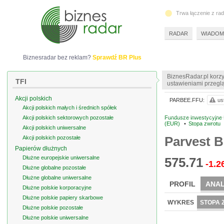
Trwa łączenie z ra
RADAR
WIADOM
Biznesradar bez reklam?
Sprawdź BR Plus
BiznesRadar.pl korzy
TFI
ustawieniami przeglą
Akcji polskich
PARBEE.FFU:
us
Akcji polskich małych i średnich spółek
Akcji polskich sektorowych pozostałe
Fundusze inwestycyjne 
(EUR)
•
Stopa zwrotu
Akcji polskich uniwersalne
Parvest 
Akcji polskich pozostałe
Papierów dłużnych
Dłużne europejskie uniwersalne
575.71
-1.2
Dłużne globalne pozostałe
Dłużne globalne uniwersalne
PROFIL
ANAL
Dłużne polskie korporacyjne
Dłużne polskie papiery skarbowe
WYKRES
STOPA 
Dłużne polskie pozostałe
Dłużne polskie uniwersalne