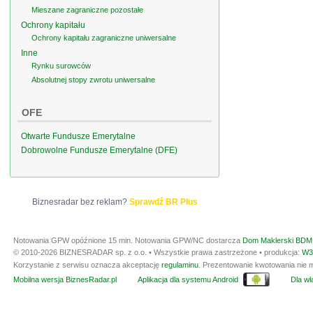
Mieszane zagraniczne pozostałe
Ochrony kapitału
Ochrony kapitału zagraniczne uniwersalne
Inne
Rynku surowców
Absolutnej stopy zwrotu uniwersalne
OFE
Otwarte Fundusze Emerytalne
Dobrowolne Fundusze Emerytalne (DFE)
Biznesradar bez reklam?
Sprawdź BR Plus
Notowania GPW opóźnione 15 min.
Notowania GPW/NC dostarcza
Dom Maklerski BDM 
© 2010-2026 BIZNESRADAR sp. z o.o. • Wszystkie prawa zastrzeżone • produkcja:
W3
Korzystanie z serwisu oznacza akceptację
regulaminu
. Prezentowanie kwotowania nie m
Mobilna wersja BiznesRadar.pl
Aplikacja dla systemu Android
Dla wła