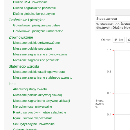
Dłużne USA uniwersalne
Dłużne zagraniczne pozostałe
Dłużne globalne korporacyjne
Stopa zwrotu
Gotówkowe i pieniężne
W stosunku do średni
Gotówkowe i pieniężne pozostałe
dłużnych: Dłużne Now
Gotówkowe i pieniężne uniwersalne
Zrównoważone
Okres:
1m
Mieszane polskie zrównoważone
Mieszane polskie pozostałe
1.0
Mieszane zagraniczne zrównoważone
Mieszane zagraniczne pozostałe
Stabilnego wzrostu
Mieszane polskie stabilnego wzrostu
0.8
Mieszane zagraniczne stabilnego wzrostu
Inne
Absolutnej stopy zwrotu
0.6
Mieszane polskie aktywnej alokacji
Mieszane zagraniczne aktywnej alokacji
Stopa
zwrotu
Nieruchomości uniwersalne
%
Rynku surowców - metale szlachetne
0.4
Rynku surowców pozostałe
Sekurytyzacyjne uniwersalne
Ochrony kapitału