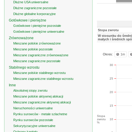
Dłużne USA uniwersalne
Dłużne zagraniczne pozostałe
Dłużne globalne korporacyjne
Gotówkowe i pieniężne
Gotówkowe i pieniężne pozostałe
Stopa zwrotu
Gotówkowe i pieniężne uniwersalne
W stosunku do średnie
Zrównoważone
małych i średnich spó
Mieszane polskie zrównoważone
Mieszane polskie pozostałe
Okres:
1m
Mieszane zagraniczne zrównoważone
Mieszane zagraniczne pozostałe
30
Stabilnego wzrostu
Mieszane polskie stabilnego wzrostu
25
Mieszane zagraniczne stabilnego wzrostu
Inne
Absolutnej stopy zwrotu
20
Mieszane polskie aktywnej alokacji
Mieszane zagraniczne aktywnej alokacji
15
Nieruchomości uniwersalne
Rynku surowców - metale szlachetne
Stopa
zwrotu
10
Rynku surowców pozostałe
%
Sekurytyzacyjne uniwersalne
Ochrony kapitału