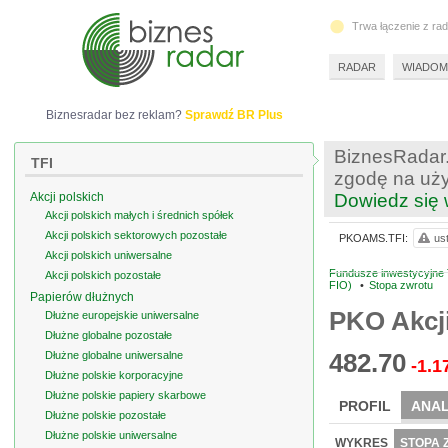
Trwa łączenie z ra
RADAR
WIADOM
Biznesradar bez reklam?
Sprawdź BR Plus
BiznesRadar.
TFI
zgodę na uży
Akcji polskich
Dowiedz się 
Akcji polskich małych i średnich spółek
Akcji polskich sektorowych pozostałe
PKOAMS.TFI:
us
Akcji polskich uniwersalne
Fundusze inwestycyjne TF
Akcji polskich pozostałe
FIO)
•
Stopa zwrotu
Papierów dłużnych
PKO Akcji
Dłużne europejskie uniwersalne
Dłużne globalne pozostałe
482.70
Dłużne globalne uniwersalne
-1.1
Dłużne polskie korporacyjne
Dłużne polskie papiery skarbowe
PROFIL
ANAL
Dłużne polskie pozostałe
Dłużne polskie uniwersalne
WYKRES
STOPA 