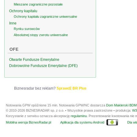
Mieszane zagraniczne pozostałe
Ochrony kapitału
Ochrony kapitału zagraniczne uniwersalne
Inne
Rynku surowców
Absolutnej stopy zwrotu uniwersalne
OFE
Otwarte Fundusze Emerytalne
Dobrowolne Fundusze Emerytalne (DFE)
Biznesradar bez reklam?
Sprawdź BR Plus
Notowania GPW opóźnione 15 min.
Notowania GPW/NC dostarcza
Dom Maklerski BDM 
© 2010-2026 BIZNESRADAR sp. z o.o. • Wszystkie prawa zastrzeżone • produkcja:
W3
Korzystanie z serwisu oznacza akceptację
regulaminu
. Prezentowanie kwotowania nie m
Mobilna wersja BiznesRadar.pl
Aplikacja dla systemu Android
Dla wła