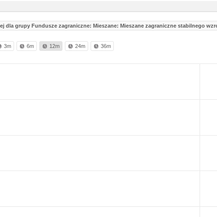
ej dla grupy Fundusze zagraniczne: Mieszane: Mieszane zagraniczne stabilnego wzr
3m
6m
12m
24m
36m