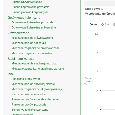
Dłużne USA uniwersalne
Dłużne zagraniczne pozostałe
Stopa zwrotu
Dłużne globalne korporacyjne
W stosunku do średni
Gotówkowe i pieniężne
Gotówkowe i pieniężne pozostałe
Okres:
1m
Gotówkowe i pieniężne uniwersalne
Zrównoważone
1.0
Mieszane polskie zrównoważone
Mieszane polskie pozostałe
Mieszane zagraniczne zrównoważone
0.8
Mieszane zagraniczne pozostałe
Stabilnego wzrostu
Mieszane polskie stabilnego wzrostu
Mieszane zagraniczne stabilnego wzrostu
0.6
Inne
Stopa
Absolutnej stopy zwrotu
zwrotu
Mieszane polskie aktywnej alokacji
%
Mieszane zagraniczne aktywnej alokacji
0.4
Nieruchomości uniwersalne
Rynku surowców - metale szlachetne
Rynku surowców pozostałe
0.2
Sekurytyzacyjne uniwersalne
Ochrony kapitału