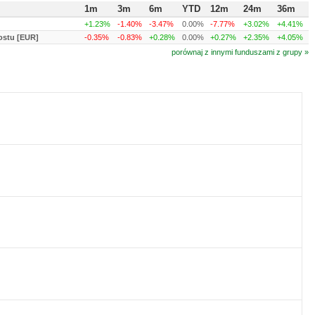
1m
3m
6m
YTD
12m
24m
36m
+1.23%
-1.40%
-3.47%
0.00%
-7.77%
+3.02%
+4.41%
ostu [EUR]
-0.35%
-0.83%
+0.28%
0.00%
+0.27%
+2.35%
+4.05%
porównaj z innymi funduszami z grupy »