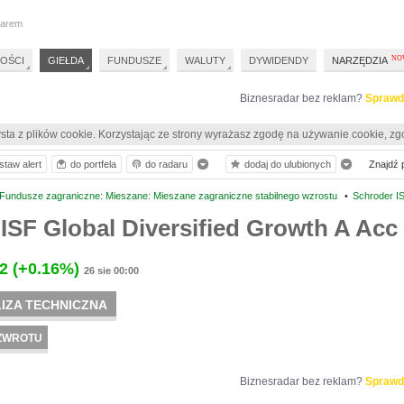
darem
OŚCI
GIEŁDA
FUNDUSZE
WALUTY
DYWIDENDY
NARZĘDZIA
Biznesradar bez reklam?
Sprawd
sta z plików cookie. Korzystając ze strony wyrażasz zgodę na używanie cookie, zg
staw alert
do portfela
do radaru
dodaj do ulubionych
Znajdź p
Fundusze zagraniczne: Mieszane: Mieszane zagraniczne stabilnego wzrostu
•
Schroder IS
ISF Global Diversified Growth A Acc
2
(+0.16%)
26 sie 00:00
IZA TECHNICZNA
ZWROTU
Biznesradar bez reklam?
Sprawd