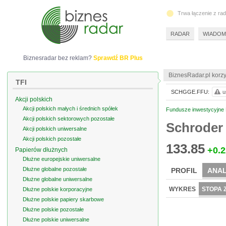
Trwa łączenie z ra
RADAR
WIADOM
Biznesradar bez reklam?
Sprawdź BR Plus
BiznesRadar.pl korzy
TFI
SCHGGE.FFU:
u
Akcji polskich
Akcji polskich małych i średnich spółek
Fundusze inwestycyjne 
Akcji polskich sektorowych pozostałe
Schroder 
Akcji polskich uniwersalne
Akcji polskich pozostałe
133.85
+0.2
Papierów dłużnych
Dłużne europejskie uniwersalne
Dłużne globalne pozostałe
PROFIL
ANAL
Dłużne globalne uniwersalne
WYKRES
STOPA 
Dłużne polskie korporacyjne
Dłużne polskie papiery skarbowe
Dłużne polskie pozostałe
Dłużne polskie uniwersalne