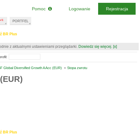
Pomoc
Logowanie
Rejestracja
PORTFEL
ź BR Plus
odnie z aktualnymi ustawieniami przeglądarki.
Dowiedz się więcej.
[x]
rofil:
F Global Diversified Growth A Acc (EUR)
•
Stopa zwrotu
 (EUR)
ź BR Plus