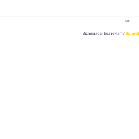
1/01
Biznesradar bez reklam?
Sprawd