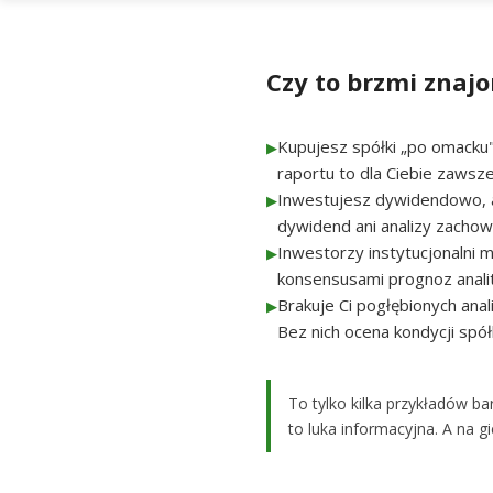
Czy to brzmi znaj
Kupujesz spółki „po omacku"
▶
raportu to dla Ciebie zawsze
Inwestujesz dywidendowo, al
▶
dywidend ani analizy zachow
Inwestorzy instytucjonalni 
▶
konsensusami prognoz anali
Brakuje Ci pogłębionych ana
▶
Bez nich ocena kondycji spółk
To tylko kilka przykładów ba
to luka informacyjna. A na g