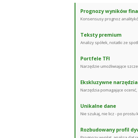
Prognozy wyników fin
Konsensusy prognoz analitykó
Teksty premium
Analizy spółek, notatki ze spo
Portfele TFI
Narzędzie umożliwiające szcze
Ekskluzywne narzędzia
Narzędzia pomagające ocenić, g
Unikalne dane
Nie szukaj, nie licz - po pros
Rozbudowany profil d
Prognozy wypłat, analiza dat 