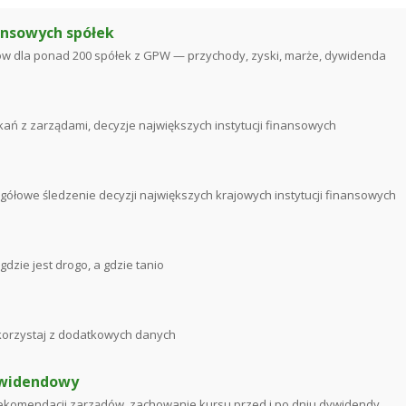
ansowych spółek
w dla ponad 200 spółek z GPW — przychody, zyski, marże, dywidenda
tkań z zarządami, decyzje największych instytucji finansowych
gółowe śledzenie decyzji największych krajowych instytucji finansowych
dzie jest drogo, a gdzie tanio
tu korzystaj z dodatkowych danych
ywidendowy
rekomendacji zarządów, zachowanie kursu przed i po dniu dywidendy