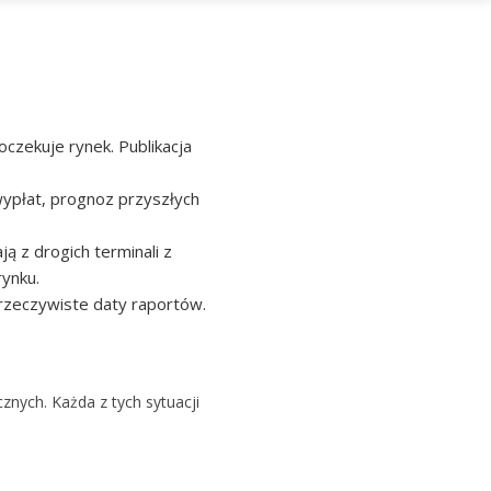
czekuje rynek. Publikacja
wypłat, prognoz przyszłych
ą z drogich terminali z
ynku.
 rzeczywiste daty raportów.
cznych. Każda z tych sytuacji