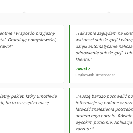
entnie i w sposób przyjazny
„Tak sobie zaglądam na kont
tal. Gratuluję pomysłowości,
ważności subskrypcji i widzę
Brawo!"
dzięki automatycznie nalicz
odnowienie subskrypcji. Lubi
klienta."
Paweł Z.
użytkownik Biznesradar
łatny pakiet, który umożliwia
„Muszę bardzo pochwalić por
ji, bo to oszczędza masę
informacje są podane w przej
łatwość znalezienia potrzeb
atutem tego portalu. Również
wysokim poziomie. Aplikacja
zarzutu."