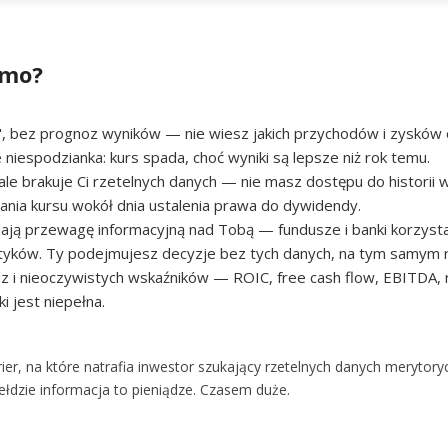
omo?
, bez prognoz wyników — nie wiesz jakich przychodów i zysków o
 niespodzianka: kurs spada, choć wyniki są lepsze niż rok temu.
e brakuje Ci rzetelnych danych — nie masz dostępu do historii 
ania kursu wokół dnia ustalenia prawa do dywidendy.
mają przewagę informacyjną nad Tobą — fundusze i banki korzystaj
tyków. Ty podejmujesz decyzje bez tych danych, na tym samym r
liz i nieoczywistych wskaźników — ROIC, free cash flow, EBITDA,
i jest niepełna.
rier, na które natrafia inwestor szukający rzetelnych danych merytory
iełdzie informacja to pieniądze. Czasem duże.