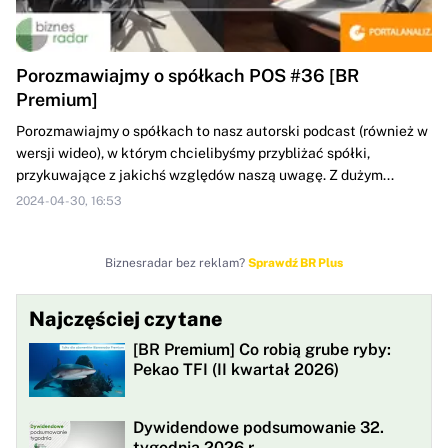
Porozmawiajmy o spółkach POS #36 [BR
Premium]
Porozmawiajmy o spółkach to nasz autorski podcast (również w
wersji wideo), w którym chcielibyśmy przybliżać spółki,
przykuwające z jakichś względów naszą uwagę. Z dużym...
2024-04-30, 16:53
Biznesradar bez reklam?
Sprawdź BR Plus
Najczęściej czytane
[BR Premium] Co robią grube ryby:
Pekao TFI (II kwartał 2026)
Dywidendowe podsumowanie 32.
tygodnia 2026 r.