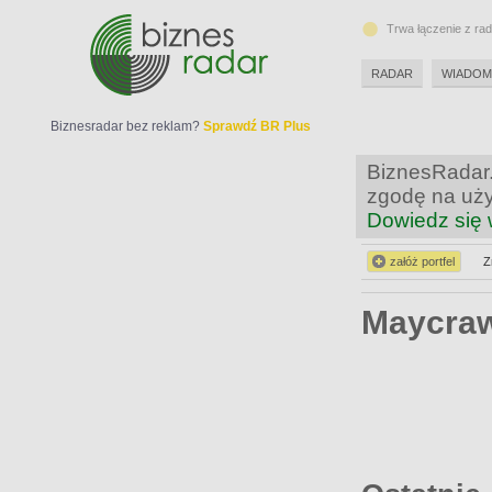
Trwa łączenie z ra
RADAR
WIADOM
Biznesradar bez reklam?
Sprawdź BR Plus
BiznesRadar.
zgodę na uży
Dowiedz się 
załóż portfel
Z
Maycra