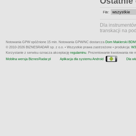
Ostatnie
Filtr:
Dla instrumentó
transkacji na po
Notowania GPW opóźnione 15 min.
Notowania GPW/NC dostarcza
Dom Maklerski BDM 
© 2010-2026 BIZNESRADAR sp. z o.o. • Wszystkie prawa zastrzeżone • produkcja:
W3
Korzystanie z serwisu oznacza akceptację
regulaminu
. Prezentowanie kwotowania nie m
Mobilna wersja BiznesRadar.pl
Aplikacja dla systemu Android
Dla wła