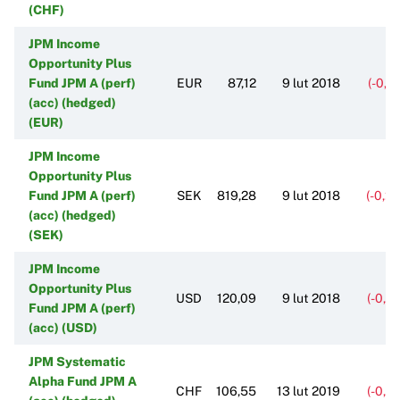
(CHF)
JPM Income
Opportunity Plus
Fund JPM A (perf)
EUR
87,12
9 lut 2018
(-0,2
(acc) (hedged)
(EUR)
JPM Income
Opportunity Plus
Fund JPM A (perf)
SEK
819,28
9 lut 2018
(-0,2
(acc) (hedged)
(SEK)
JPM Income
Opportunity Plus
USD
120,09
9 lut 2018
(-0,1
Fund JPM A (perf)
(acc) (USD)
JPM Systematic
Alpha Fund JPM A
CHF
106,55
13 lut 2019
(-0,1