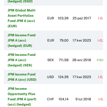
(hedged) (SGD)
JPM Global Multi
Asset Portfolios
EUR
103,39
25 paź 2017
(-0,0
Fund JPM A (acc)
(EUR)
JPM Income Fund
JPM A (acc)
EUR
79,00
17 kwi 2023
(-0,2
(hedged) (EUR)
JPM Income Fund
JPM A (acc)
SEK
711,58
28 wrz 2018
(+0,0
(hedged) (SEK)
JPM Income Fund
USD
124,39
17 kwi 2023
(-0,2
JPM A (acc) (USD)
JPM Income
Opportunity Plus
Fund JPM A (perf)
CHF
104,14
9 lut 2018
(-0,2
(acc) (hedged)