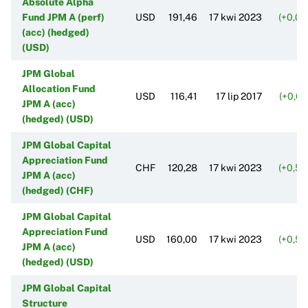
Absolute Alpha
Fund JPM A (perf)
USD
191,46
17 kwi 2023
(+0,0
(acc) (hedged)
(USD)
JPM Global
Allocation Fund
USD
116,41
17 lip 2017
(+0,0
JPM A (acc)
(hedged) (USD)
JPM Global Capital
Appreciation Fund
CHF
120,28
17 kwi 2023
(+0,5
JPM A (acc)
(hedged) (CHF)
JPM Global Capital
Appreciation Fund
USD
160,00
17 kwi 2023
(+0,5
JPM A (acc)
(hedged) (USD)
JPM Global Capital
Structure