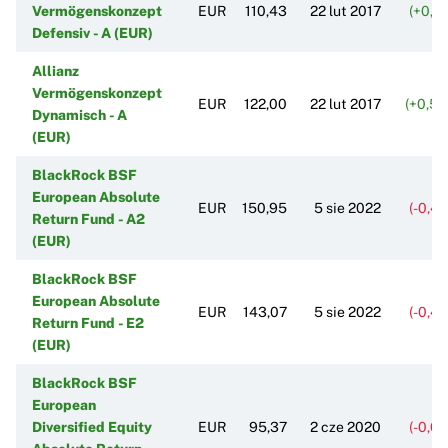
Vermögenskonzept
EUR
110,43
22 lut 2017
(+0,2
Defensiv - A (EUR)
Allianz
Vermögenskonzept
EUR
122,00
22 lut 2017
(+0,5
Dynamisch - A
(EUR)
BlackRock BSF
European Absolute
EUR
150,95
5 sie 2022
(-0,4
Return Fund - A2
(EUR)
BlackRock BSF
European Absolute
EUR
143,07
5 sie 2022
(-0,4
Return Fund - E2
(EUR)
BlackRock BSF
European
Diversified Equity
EUR
95,37
2 cze 2020
(-0,0