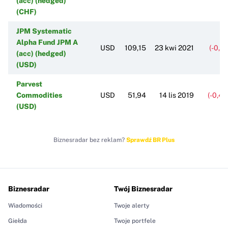
(acc) (hedged)
(CHF)
JPM Systematic
Alpha Fund JPM A
USD
109,15
23 kwi 2021
(-0,1
(acc) (hedged)
(USD)
Parvest
Commodities
USD
51,94
14 lis 2019
(-0,4
(USD)
Biznesradar bez reklam?
Sprawdź BR Plus
Biznesradar
Twój Biznesradar
Wiadomości
Twoje alerty
Giełda
Twoje portfele