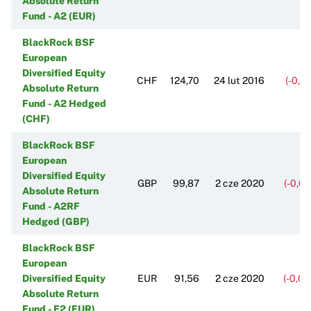
Absolute Return
Fund - A2 (EUR)
BlackRock BSF
European
Diversified Equity
CHF
124,70
24 lut 2016
(-0,0
Absolute Return
Fund - A2 Hedged
(CHF)
BlackRock BSF
European
Diversified Equity
GBP
99,87
2 cze 2020
(-0,0
Absolute Return
Fund - A2RF
Hedged (GBP)
BlackRock BSF
European
Diversified Equity
EUR
91,56
2 cze 2020
(-0,0
Absolute Return
Fund - E2 (EUR)