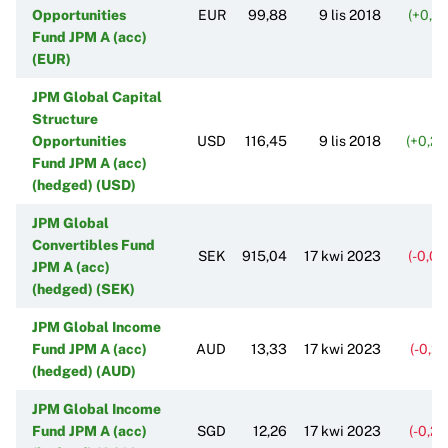
Opportunities
EUR
99,88
9 lis 2018
(+0,1
Fund JPM A (acc)
(EUR)
JPM Global Capital
Structure
Opportunities
USD
116,45
9 lis 2018
(+0,2
Fund JPM A (acc)
(hedged) (USD)
JPM Global
Convertibles Fund
SEK
915,04
17 kwi 2023
(-0,0
JPM A (acc)
(hedged) (SEK)
JPM Global Income
Fund JPM A (acc)
AUD
13,33
17 kwi 2023
(-0,2
(hedged) (AUD)
JPM Global Income
Fund JPM A (acc)
SGD
12,26
17 kwi 2023
(-0,2