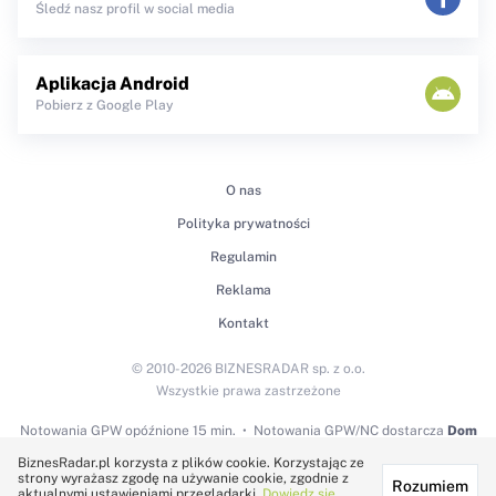
Śledź nasz profil w social media
Aplikacja Android
Pobierz z Google Play
O nas
Polityka prywatności
Regulamin
Reklama
Kontakt
© 2010-2026 BIZNESRADAR sp. z o.o.
Wszystkie prawa zastrzeżone
Notowania GPW
opóźnione 15 min.
Notowania GPW/NC dostarcza
Dom
Maklerski BDM S.A.
BiznesRadar.pl korzysta z plików cookie. Korzystając ze
strony wyrażasz zgodę na używanie cookie, zgodnie z
Rozumiem
Technologię dostarcza:
aktualnymi ustawieniami przeglądarki.
Dowiedz się