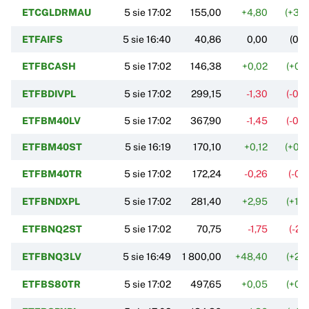
ETCGLDRMAU
5 sie 17:02
155,00
+4,80
(+3,
ETFAIFS
5 sie 16:40
40,86
0,00
(0,
ETFBCASH
5 sie 17:02
146,38
+0,02
(+0,
ETFBDIVPL
5 sie 17:02
299,15
-1,30
(-0,
ETFBM40LV
5 sie 17:02
367,90
-1,45
(-0,
ETFBM40ST
5 sie 16:19
170,10
+0,12
(+0,
ETFBM40TR
5 sie 17:02
172,24
-0,26
(-0,
ETFBNDXPL
5 sie 17:02
281,40
+2,95
(+1,
ETFBNQ2ST
5 sie 17:02
70,75
-1,75
(-2,
ETFBNQ3LV
5 sie 16:49
1 800,00
+48,40
(+2,
ETFBS80TR
5 sie 17:02
497,65
+0,05
(+0,