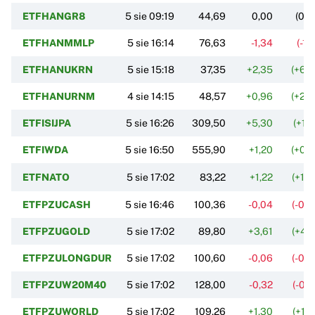
ETFHANGR8
5 sie 09:19
44,69
0,00
(0,
ETFHANMMLP
5 sie 16:14
76,63
-1,34
(-1,
ETFHANUKRN
5 sie 15:18
37,35
+2,35
(+6,
ETFHANURNM
4 sie 14:15
48,57
+0,96
(+2,
ETFISIJPA
5 sie 16:26
309,50
+5,30
(+1,
ETFIWDA
5 sie 16:50
555,90
+1,20
(+0,
ETFNATO
5 sie 17:02
83,22
+1,22
(+1,
ETFPZUCASH
5 sie 16:46
100,36
-0,04
(-0,
ETFPZUGOLD
5 sie 17:02
89,80
+3,61
(+4,
ETFPZULONGDUR
5 sie 17:02
100,60
-0,06
(-0,
ETFPZUW20M40
5 sie 17:02
128,00
-0,32
(-0,
ETFPZUWORLD
5 sie 17:02
109,26
+1,30
(+1,