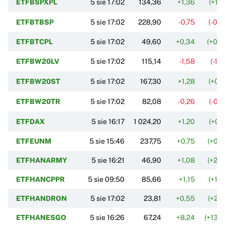
ETFBSPXPL
5 sie 17:02
134,36
+1,36
(+1,
ETFBTBSP
5 sie 17:02
228,90
-0,75
(-0,
ETFBTCPL
5 sie 17:02
49,60
+0,34
(+0,
ETFBW20LV
5 sie 17:02
115,14
-1,58
(-1,
ETFBW20ST
5 sie 17:02
167,30
+1,28
(+0,
ETFBW20TR
5 sie 17:02
82,08
-0,26
(-0,
ETFDAX
5 sie 16:17
1 024,20
+1,20
(+0,
ETFEUNM
5 sie 15:46
237,75
+0,75
(+0,
ETFHANARMY
5 sie 16:21
46,90
+1,08
(+2,
ETFHANCPPR
5 sie 09:50
85,66
+1,15
(+1,
ETFHANDRON
5 sie 17:02
23,81
+0,55
(+2,
ETFHANESGO
5 sie 16:26
67,24
+8,24
(+13,