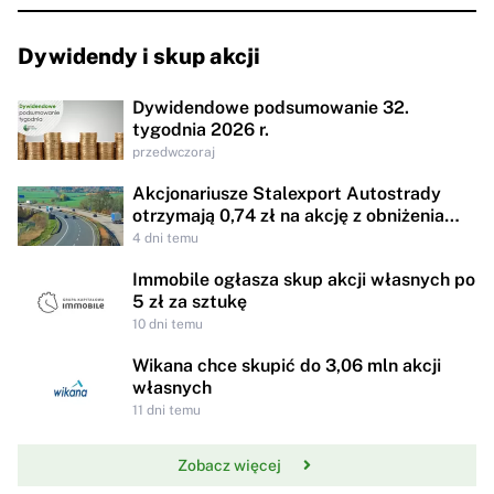
Dywidendy i skup akcji
Dywidendowe podsumowanie 32.
tygodnia 2026 r.
przedwczoraj
Akcjonariusze Stalexport Autostrady
otrzymają 0,74 zł na akcję z obniżenia
kapitału
4 dni temu
Immobile ogłasza skup akcji własnych po
5 zł za sztukę
10 dni temu
Wikana chce skupić do 3,06 mln akcji
własnych
11 dni temu
Zobacz więcej