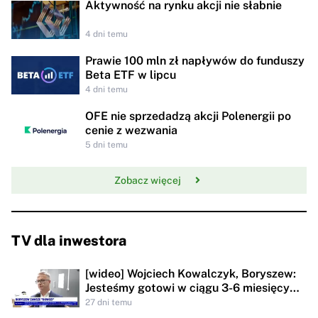
Aktywność na rynku akcji nie słabnie
4 dni temu
Prawie 100 mln zł napływów do funduszy
Beta ETF w lipcu
4 dni temu
OFE nie sprzedadzą akcji Polenergii po
cenie z wezwania
5 dni temu
Zobacz więcej
TV dla inwestora
[wideo] Wojciech Kowalczyk, Boryszew:
Jesteśmy gotowi w ciągu 3-6 miesięcy
przygotować się do wielkoskalowej
27 dni temu
produkcji dronów