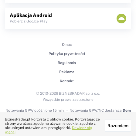
Aplikacja Android
Pobierz z Google Play
O nas
Polityka prywatności
Regulamin
Reklama
Kontakt
© 2010-2026 BIZNESRADAR sp. z o.o.
Wszystkie prawa zastrzeżone
Notowania GPW
opóźnione 15 min.
Notowania GPW/NC dostarcza
Dom
Maklerski BDM S.A.
BiznesRadar.pl korzysta z plików cookie. Korzystając ze
strony wyrażasz zgodę na używanie cookie, zgodnie z
Rozumiem
Technologię dostarcza:
aktualnymi ustawieniami przeglądarki.
Dowiedz się
więcej