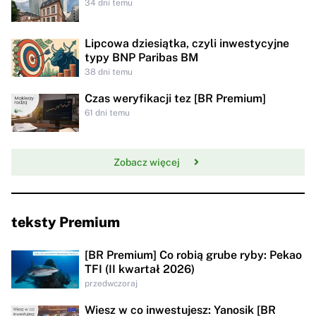
34 dni temu
Lipcowa dziesiątka, czyli inwestycyjne
typy BNP Paribas BM
38 dni temu
Czas weryfikacji tez [BR Premium]
61 dni temu
Zobacz więcej
teksty Premium
[BR Premium] Co robią grube ryby: Pekao
TFI (II kwartał 2026)
przedwczoraj
Wiesz w co inwestujesz: Yanosik [BR