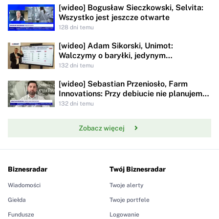
[wideo] Bogusław Sieczkowski, Selvita:
Wszystko jest jeszcze otwarte
128 dni temu
[wideo] Adam Sikorski, Unimot:
Walczymy o baryłki, jedynym
skutecznym sposobem jest CCC – 'cena
132 dni temu
czyni cuda'
[wideo] Sebastian Przeniosło, Farm
Innovations: Przy debiucie nie planujemy
emisji. Do takowych dojdzie w kolejnych
132 dni temu
miesiącach
Zobacz więcej
Biznesradar
Twój Biznesradar
Wiadomości
Twoje alerty
Giełda
Twoje portfele
Fundusze
Logowanie