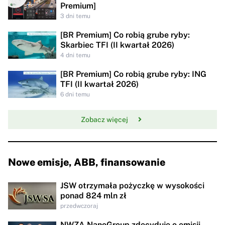
Premium]
3 dni temu
[BR Premium] Co robią grube ryby:
Skarbiec TFI (II kwartał 2026)
4 dni temu
[BR Premium] Co robią grube ryby: ING
TFI (II kwartał 2026)
6 dni temu
Zobacz więcej
Nowe emisje, ABB, finansowanie
JSW otrzymała pożyczkę w wysokości
ponad 824 mln zł
przedwczoraj
NWZA NanoGroup zdecyduje o emisji