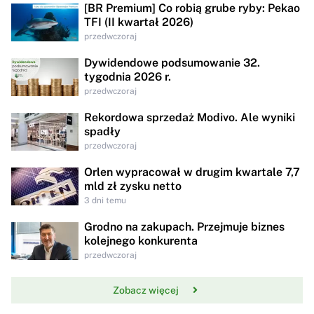
[BR Premium] Co robią grube ryby: Pekao
TFI (II kwartał 2026)
przedwczoraj
Dywidendowe podsumowanie 32.
tygodnia 2026 r.
przedwczoraj
Rekordowa sprzedaż Modivo. Ale wyniki
spadły
przedwczoraj
Orlen wypracował w drugim kwartale 7,7
mld zł zysku netto
3 dni temu
Grodno na zakupach. Przejmuje biznes
kolejnego konkurenta
przedwczoraj
Zobacz więcej