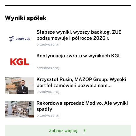
Wyniki spółek
Słabsze wyniki, wyższy backlog. ZUE
podsumowuje I półrocze 2026 r.
przedwczoraj
Kontynuacja zwrotu w wynikach KGL
przedwczoraj
Krzysztof Rusin, MAZOP Group: Wysoki
portfel zamówień pozwala nam
kontynuować wzrost przychodów
przedwczoraj
Rekordowa sprzedaż Modivo. Ale wyniki
spadły
przedwczoraj
Zobacz więcej