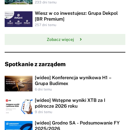
233 dni temu
Wiesz w co inwestujesz: Grupa Dekpol
[BR Premium]
257 dni temu
Zobacz więcej
Spotkanie z zarządem
[wideo] Konferencja wynikowa H1 –
Grupa Budimex
6 dni temu
[wideo] Wstępne wyniki XTB za I
półrocze 2026 roku
9 dni temu
[wideo] Grodno SA - Podsumowanie FY
2025/2026