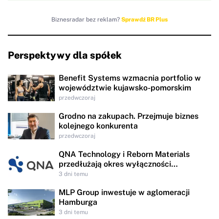
Biznesradar bez reklam?
Sprawdź BR Plus
Perspektywy dla spółek
Benefit Systems wzmacnia portfolio w
województwie kujawsko-pomorskim
przedwczoraj
Grodno na zakupach. Przejmuje biznes
kolejnego konkurenta
przedwczoraj
QNA Technology i Reborn Materials
przedłużają okres wyłączności
negocjacyjnej
3 dni temu
MLP Group inwestuje w aglomeracji
Hamburga
3 dni temu