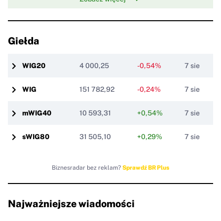
Giełda
WIG20
4 000,25
-0,54%
7 sie
-21,91
(-0,54%)
Aktualizacja:
7 sie 17:15
WIG
151 782,92
-0,24%
7 sie
-369,70
(-0,24%)
Aktualizacja:
7 sie 17:15
mWIG40
10 593,31
+0,54%
7 sie
+56,42
(+0,54%)
Aktualizacja:
7 sie 17:15
sWIG80
31 505,10
+0,29%
7 sie
+90,59
(+0,29%)
Aktualizacja:
7 sie 17:15
Biznesradar bez reklam?
Sprawdź BR Plus
Najważniejsze wiadomości