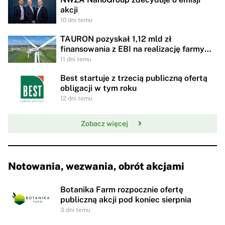
akcji
10 dni temu
TAURON pozyskał 1,12 mld zł
finansowania z EBI na realizację farmy
wiatrowej w Miejskiej Górce
11 dni temu
Best startuje z trzecią publiczną ofertą
obligacji w tym roku
12 dni temu
Zobacz więcej
Notowania, wezwania, obrót akcjami
Botanika Farm rozpocznie ofertę
publiczną akcji pod koniec sierpnia
3 dni temu