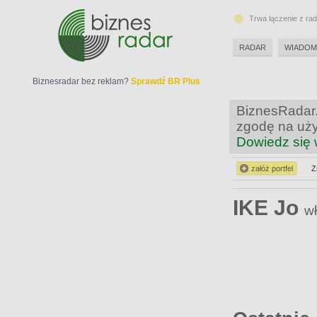
Trwa łączenie z ra
RADAR
WIADOM
Biznesradar bez reklam?
Sprawdź BR Plus
BiznesRadar.
zgodę na uży
Dowiedz się 
załóż portfel
Z
IKE Jo
wł