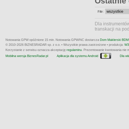
Ostatnie
Filtr:
Dla instrumentó
transkacji na po
Notowania GPW opóźnione 15 min.
Notowania GPW/NC dostarcza
Dom Maklerski BDM 
© 2010-2026 BIZNESRADAR sp. z o.o. • Wszystkie prawa zastrzeżone • produkcja:
W3
Korzystanie z serwisu oznacza akceptację
regulaminu
. Prezentowanie kwotowania nie m
Mobilna wersja BiznesRadar.pl
Aplikacja dla systemu Android
Dla wła