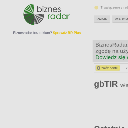
Trwa łączenie z ra
RADAR
WIADOM
Biznesradar bez reklam?
Sprawdź BR Plus
BiznesRadar.
zgodę na uży
Dowiedz się 
załóż portfel
Z
gbTIR
wła