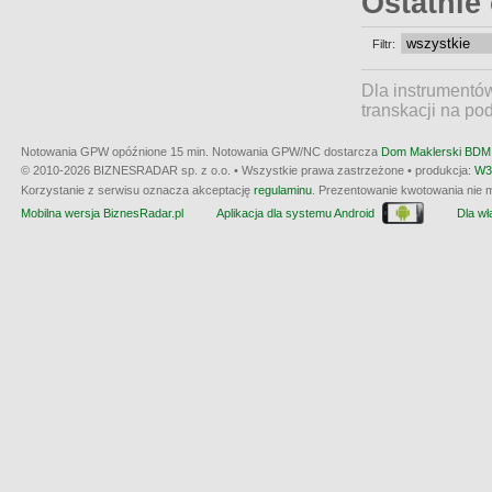
Ostatnie
Filtr:
Dla instrumentó
transkacji na po
Notowania GPW opóźnione 15 min.
Notowania GPW/NC dostarcza
Dom Maklerski BDM 
© 2010-2026 BIZNESRADAR sp. z o.o. • Wszystkie prawa zastrzeżone • produkcja:
W3
Korzystanie z serwisu oznacza akceptację
regulaminu
. Prezentowanie kwotowania nie m
Mobilna wersja BiznesRadar.pl
Aplikacja dla systemu Android
Dla wła