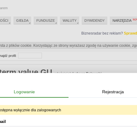
darem
OŚCI
GIEŁDA
FUNDUSZE
WALUTY
DYWIDENDY
NARZĘDZIA
Biznesradar bez reklam?
Sprawd
sta z plików cookie. Korzystając ze strony wyrażasz zgodę na używanie cookie, zg
najdź profil:
 term value GU
właściciel:
Łukasz Pelowski
Biznesradar bez reklam?
Sprawd
Logowanie
Rejestracja
Biznesradar bez reklam?
Sprawd
ostępna wyłącznie dla zalogowanych
eracje
ail
Od:
Do:
ukryj oper