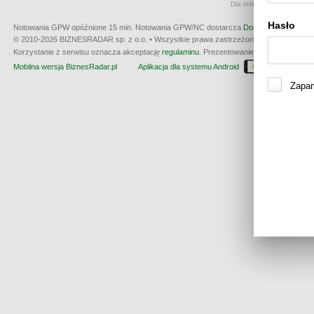
Dla instrumentów notowan
Hasło
Notowania GPW opóźnione 15 min.
Notowania GPW/NC dostarcza
Dom Maklerski BDM 
© 2010-2026 BIZNESRADAR sp. z o.o. • Wszystkie prawa zastrzeżone • produkcja:
W3
Korzystanie z serwisu oznacza akceptację
regulaminu
. Prezentowanie kwotowania nie m
Mobilna wersja BiznesRadar.pl
Aplikacja dla systemu Android
Dla wła
Zapam