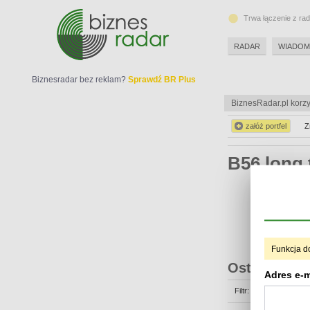
Trwa łączenie z ra
RADAR
WIADOM
Biznesradar bez reklam?
Sprawdź BR Plus
BiznesRadar.pl korzy
załóż portfel
Z
B56 long
Funkcja d
Ostatnie op
Adres e-m
Filtr: