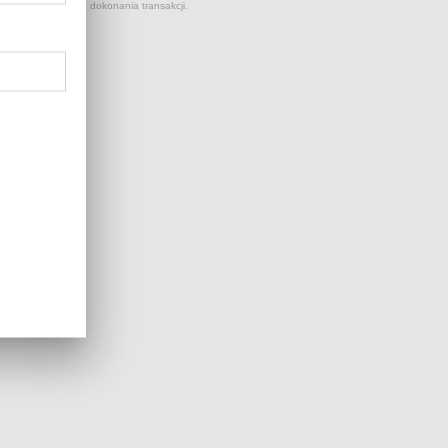
 kursów NBP z dnia dokonania transakcji.
...