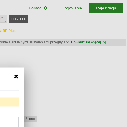
Pomoc
Logowanie
Rejestracja
PORTFEL
ź BR Plus
odnie z aktualnymi ustawieniami przeglądarki.
Dowiedz się więcej.
[x]
ź BR Plus
ź BR Plus
acje gotówki
filtruj