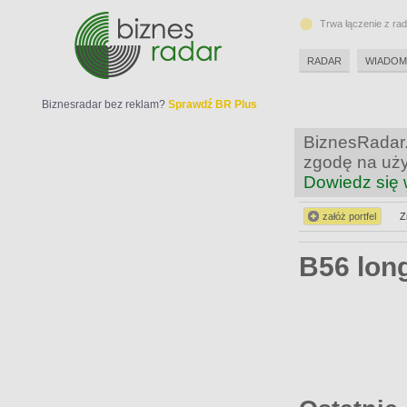
Trwa łączenie z ra
RADAR
WIADOM
Biznesradar bez reklam?
Sprawdź BR Plus
BiznesRadar.
zgodę na uży
Dowiedz się 
załóż portfel
Z
B56 lon