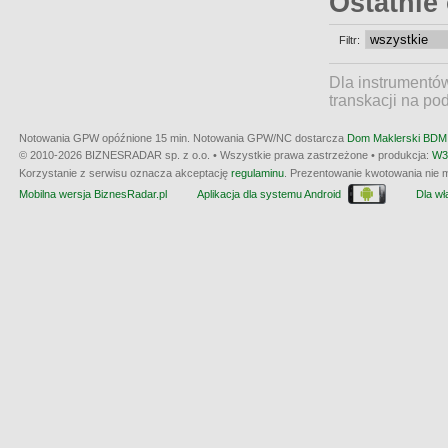
Ostatnie
Filtr:
Dla instrumentó
transkacji na po
Notowania GPW opóźnione 15 min.
Notowania GPW/NC dostarcza
Dom Maklerski BDM 
© 2010-2026 BIZNESRADAR sp. z o.o. • Wszystkie prawa zastrzeżone • produkcja:
W3
Korzystanie z serwisu oznacza akceptację
regulaminu
. Prezentowanie kwotowania nie m
Mobilna wersja BiznesRadar.pl
Aplikacja dla systemu Android
Dla wła