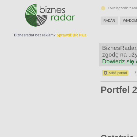
Trwa łączenie z ra
RADAR
WIADOM
Biznesradar bez reklam?
Sprawdź BR Plus
BiznesRadar.
zgodę na uży
Dowiedz się 
załóż portfel
Z
Portfel