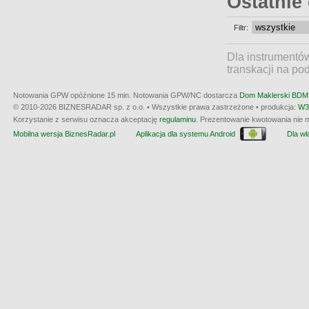
Ostatnie
Filtr:
Dla instrumentó
transkacji na po
Notowania GPW opóźnione 15 min.
Notowania GPW/NC dostarcza
Dom Maklerski BDM 
© 2010-2026 BIZNESRADAR sp. z o.o. • Wszystkie prawa zastrzeżone • produkcja:
W3
Korzystanie z serwisu oznacza akceptację
regulaminu
. Prezentowanie kwotowania nie m
Mobilna wersja BiznesRadar.pl
Aplikacja dla systemu Android
Dla wła