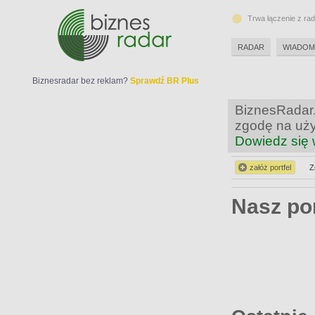
Trwa łączenie z ra
RADAR
WIADOM
Biznesradar bez reklam?
Sprawdź BR Plus
BiznesRadar.
zgodę na uży
Dowiedz się 
załóż portfel
Z
Nasz po