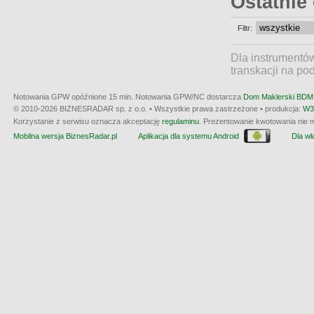
Ostatnie
Filtr:
Dla instrumentó
transkacji na po
Notowania GPW opóźnione 15 min.
Notowania GPW/NC dostarcza
Dom Maklerski BDM 
© 2010-2026 BIZNESRADAR sp. z o.o. • Wszystkie prawa zastrzeżone • produkcja:
W3
Korzystanie z serwisu oznacza akceptację
regulaminu
. Prezentowanie kwotowania nie m
Mobilna wersja BiznesRadar.pl
Aplikacja dla systemu Android
Dla wła