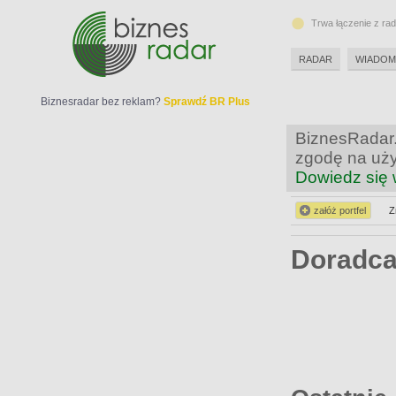
Trwa łączenie z ra
RADAR
WIADOM
Biznesradar bez reklam?
Sprawdź BR Plus
BiznesRadar.
zgodę na uży
Dowiedz się 
załóż portfel
Z
Doradc