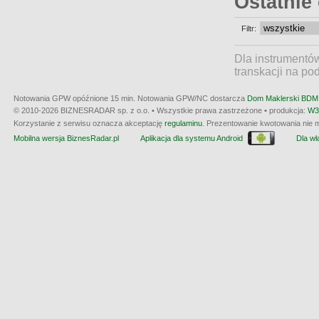
Ostatnie
Filtr:
Dla instrumentó
transkacji na po
Notowania GPW opóźnione 15 min.
Notowania GPW/NC dostarcza
Dom Maklerski BDM 
© 2010-2026 BIZNESRADAR sp. z o.o. • Wszystkie prawa zastrzeżone • produkcja:
W3
Korzystanie z serwisu oznacza akceptację
regulaminu
. Prezentowanie kwotowania nie m
Mobilna wersja BiznesRadar.pl
Aplikacja dla systemu Android
Dla wła