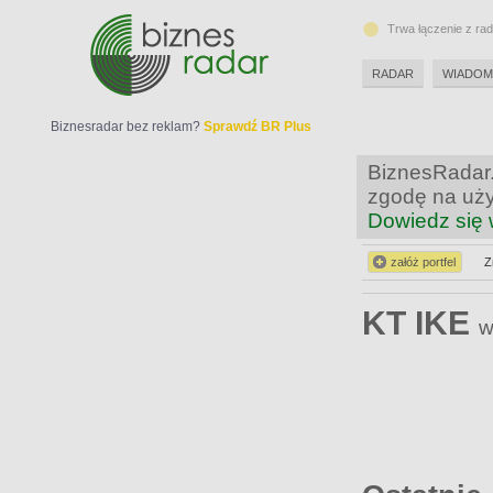
Trwa łączenie z ra
RADAR
WIADOM
Biznesradar bez reklam?
Sprawdź BR Plus
BiznesRadar.
zgodę na uży
Dowiedz się 
załóż portfel
Z
KT IKE
w