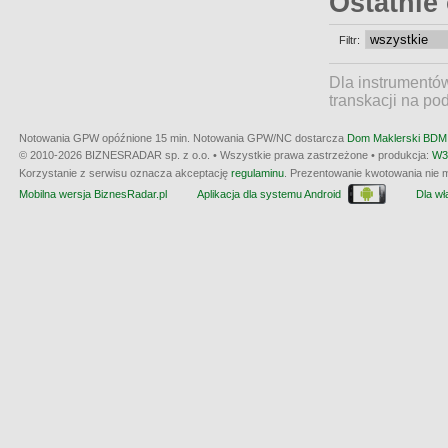
Ostatnie
Filtr:
Dla instrumentó
transkacji na po
Notowania GPW opóźnione 15 min.
Notowania GPW/NC dostarcza
Dom Maklerski BDM 
© 2010-2026 BIZNESRADAR sp. z o.o. • Wszystkie prawa zastrzeżone • produkcja:
W3
Korzystanie z serwisu oznacza akceptację
regulaminu
. Prezentowanie kwotowania nie m
Mobilna wersja BiznesRadar.pl
Aplikacja dla systemu Android
Dla wła