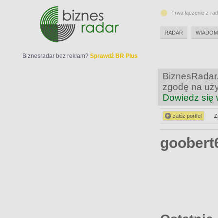
Trwa łączenie z ra
RADAR
WIADOM
Biznesradar bez reklam?
Sprawdź BR Plus
BiznesRadar.
zgodę na uży
Dowiedz się 
załóż portfel
Z
goobert