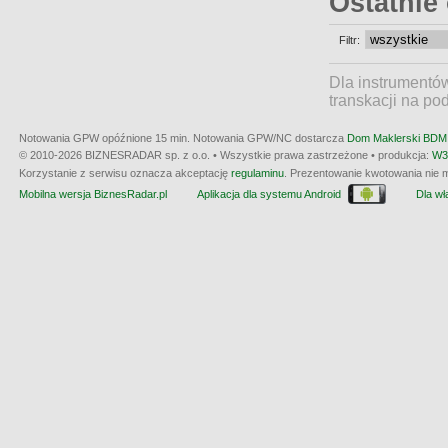
Ostatnie
Filtr:
Dla instrumentó
transkacji na po
Notowania GPW opóźnione 15 min.
Notowania GPW/NC dostarcza
Dom Maklerski BDM 
© 2010-2026 BIZNESRADAR sp. z o.o. • Wszystkie prawa zastrzeżone • produkcja:
W3
Korzystanie z serwisu oznacza akceptację
regulaminu
. Prezentowanie kwotowania nie m
Mobilna wersja BiznesRadar.pl
Aplikacja dla systemu Android
Dla wła