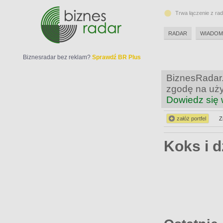
Trwa łączenie z ra
RADAR
WIADOM
Biznesradar bez reklam?
Sprawdź BR Plus
BiznesRadar.
zgodę na uży
Dowiedz się 
załóż portfel
Z
Koks i 