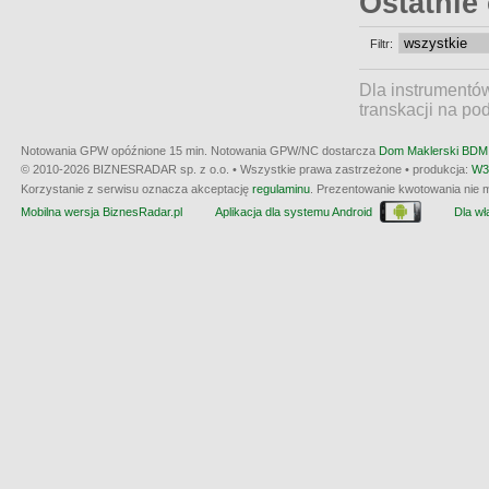
Ostatnie
Filtr:
Dla instrumentó
transkacji na po
Notowania GPW opóźnione 15 min.
Notowania GPW/NC dostarcza
Dom Maklerski BDM 
© 2010-2026 BIZNESRADAR sp. z o.o. • Wszystkie prawa zastrzeżone • produkcja:
W3
Korzystanie z serwisu oznacza akceptację
regulaminu
. Prezentowanie kwotowania nie m
Mobilna wersja BiznesRadar.pl
Aplikacja dla systemu Android
Dla wła