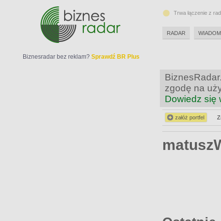
Trwa łączenie z ra
RADAR
WIADOM
Biznesradar bez reklam?
Sprawdź BR Plus
BiznesRadar.
zgodę na uży
Dowiedz się 
załóż portfel
Z
matuszW