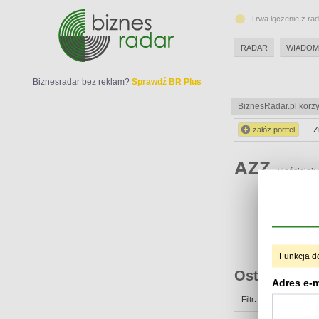
Trwa łączenie z ra
RADAR
WIADOM
Biznesradar bez reklam?
Sprawdź BR Plus
BiznesRadar.pl korzy
załóż portfel
Z
AZZ
właściciel:
Funkcja d
Ostatnie op
Adres e-m
Filtr: