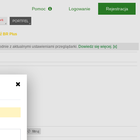
Pomoc
Logowanie
Rejestracja
PORTFEL
ź BR Plus
odnie z aktualnymi ustawieniami przeglądarki.
Dowiedz się więcej.
[x]
ź BR Plus
ź BR Plus
acje gotówki
filtruj