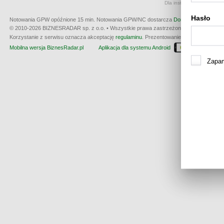
Dla instrumentów notowan
Hasło
Notowania GPW opóźnione 15 min.
Notowania GPW/NC dostarcza
Dom Maklerski BDM 
© 2010-2026 BIZNESRADAR sp. z o.o. • Wszystkie prawa zastrzeżone • produkcja:
W3
Korzystanie z serwisu oznacza akceptację
regulaminu
. Prezentowanie kwotowania nie m
Mobilna wersja BiznesRadar.pl
Aplikacja dla systemu Android
Dla wła
Zapam