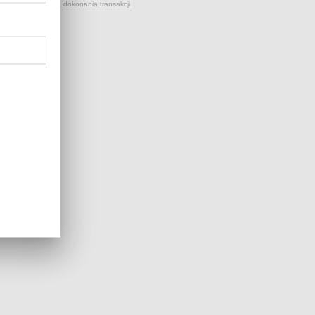
 kursów NBP z dnia dokonania transakcji.
...