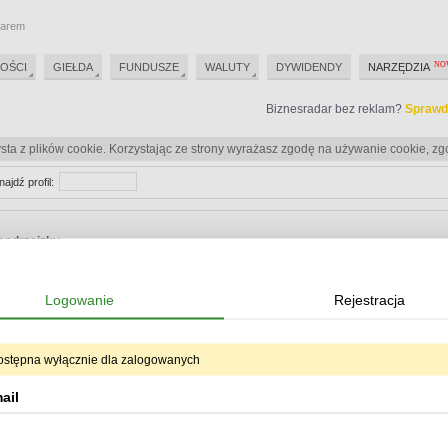
darem
OŚCI
GIEŁDA
FUNDUSZE
WALUTY
DYWIDENDY
NARZĘDZIA
Biznesradar bez reklam?
Sprawd
sta z plików cookie. Korzystając ze strony wyrażasz zgodę na używanie cookie, zg
najdź profil:
andrzejzky
Biznesradar bez reklam?
Sprawd
Logowanie
Rejestracja
Biznesradar bez reklam?
Sprawd
ostępna wyłącznie dla zalogowanych
eracje
ail
Od:
Do:
ukryj oper