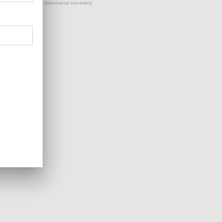
 kursów NBP z dnia dokonania transakcji.
...