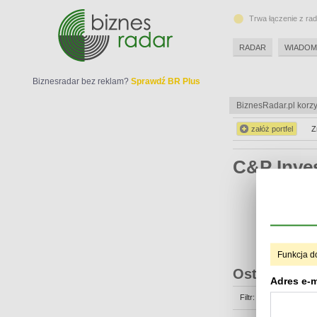
Trwa łączenie z ra
RADAR
WIADOM
Biznesradar bez reklam?
Sprawdź BR Plus
BiznesRadar.pl korzy
załóż portfel
Z
C&P Inve
Funkcja d
Ostatnie op
Adres e-m
Filtr: