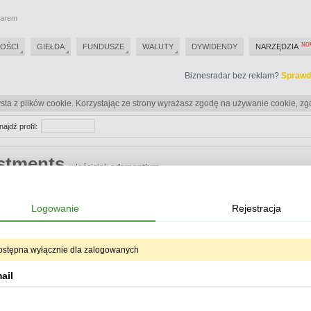
darem
OŚCI
GIEŁDA
FUNDUSZE
WALUTY
DYWIDENDY
NARZĘDZIA
Biznesradar bez reklam?
Sprawd
sta z plików cookie. Korzystając ze strony wyrażasz zgodę na używanie cookie, zg
najdź profil:
stments
właściciel:
adamantium
Biznesradar bez reklam?
Sprawd
Logowanie
Rejestracja
Biznesradar bez reklam?
Sprawd
ostępna wyłącznie dla zalogowanych
eracje
ail
Od:
Do:
ukryj oper