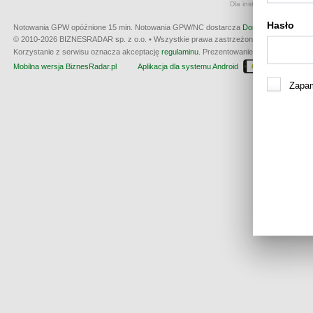
Dla instrumentów notowan
Hasło
Notowania GPW opóźnione 15 min.
Notowania GPW/NC dostarcza
Dom Maklerski BDM 
© 2010-2026 BIZNESRADAR sp. z o.o. • Wszystkie prawa zastrzeżone • produkcja:
W3
Korzystanie z serwisu oznacza akceptację
regulaminu
. Prezentowanie kwotowania nie m
Mobilna wersja BiznesRadar.pl
Aplikacja dla systemu Android
Dla wła
Zapam