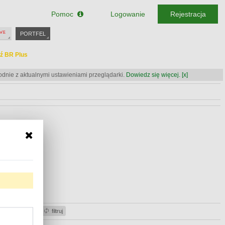
Pomoc
Logowanie
Rejestracja
PORTFEL
ź BR Plus
odnie z aktualnymi ustawieniami przeglądarki.
Dowiedz się więcej.
[x]
ź BR Plus
ź BR Plus
acje gotówki
filtruj