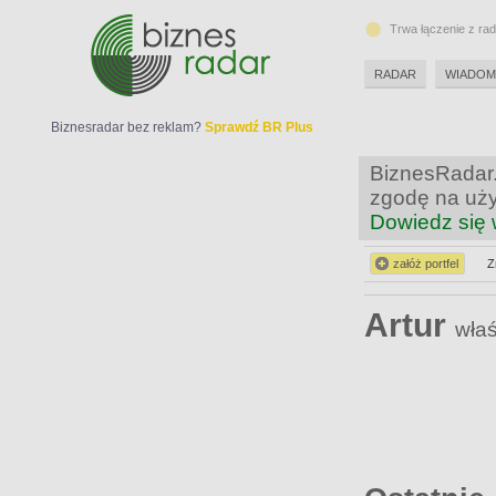
Trwa łączenie z ra
RADAR
WIADOM
Biznesradar bez reklam?
Sprawdź BR Plus
BiznesRadar.
zgodę na uży
Dowiedz się 
załóż portfel
Z
Artur
właś