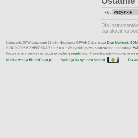
Ostatnie
Filtr:
Dla instrumentó
transkacji na po
Notowania GPW opóźnione 15 min.
Notowania GPW/NC dostarcza
Dom Maklerski BDM 
© 2010-2026 BIZNESRADAR sp. z o.o. • Wszystkie prawa zastrzeżone • produkcja:
W3
Korzystanie z serwisu oznacza akceptację
regulaminu
. Prezentowanie kwotowania nie m
Mobilna wersja BiznesRadar.pl
Aplikacja dla systemu Android
Dla wła