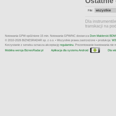
Ostatnie
Filtr:
Dla instrumentó
transkacji na po
Notowania GPW opóźnione 15 min.
Notowania GPW/NC dostarcza
Dom Maklerski BDM 
© 2010-2026 BIZNESRADAR sp. z o.o. • Wszystkie prawa zastrzeżone • produkcja:
W3
Korzystanie z serwisu oznacza akceptację
regulaminu
. Prezentowanie kwotowania nie m
Mobilna wersja BiznesRadar.pl
Aplikacja dla systemu Android
Dla wła