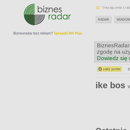
Trwa łączenie z ra
RADAR
WIADOM
Biznesradar bez reklam?
Sprawdź BR Plus
BiznesRadar.
zgodę na uży
Dowiedz się 
załóż portfel
Z
ike bos