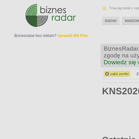
Trwa łączenie z ra
RADAR
WIADOM
Biznesradar bez reklam?
Sprawdź BR Plus
BiznesRadar.
zgodę na uży
Dowiedz się 
załóż portfel
Z
KNS20