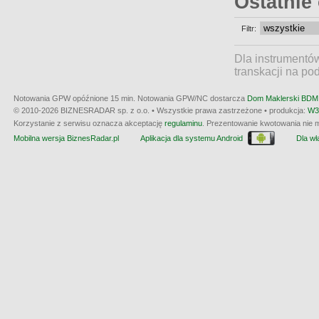
Ostatnie
Filtr:
Dla instrumentó
transkacji na po
Notowania GPW opóźnione 15 min.
Notowania GPW/NC dostarcza
Dom Maklerski BDM 
© 2010-2026 BIZNESRADAR sp. z o.o. • Wszystkie prawa zastrzeżone • produkcja:
W3
Korzystanie z serwisu oznacza akceptację
regulaminu
. Prezentowanie kwotowania nie m
Mobilna wersja BiznesRadar.pl
Aplikacja dla systemu Android
Dla wła