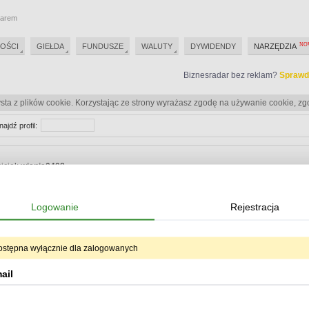
darem
OŚCI
GIEŁDA
FUNDUSZE
WALUTY
DYWIDENDY
NARZĘDZIA
Biznesradar bez reklam?
Sprawd
sta z plików cookie. Korzystając ze strony wyrażasz zgodę na używanie cookie, zg
najdź profil:
iciel:
wisnia0408
Biznesradar bez reklam?
Sprawd
Logowanie
Rejestracja
Biznesradar bez reklam?
Sprawd
ostępna wyłącznie dla zalogowanych
eracje
ail
Od:
Do:
ukryj oper