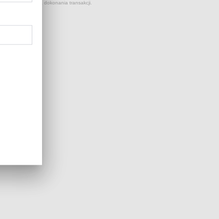
 kursów NBP z dnia dokonania transakcji.
...