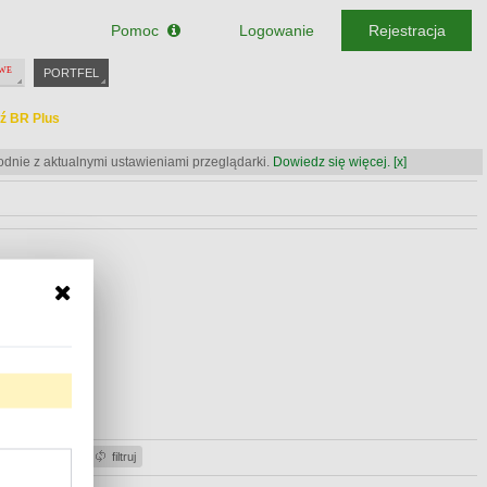
Pomoc
Logowanie
Rejestracja
PORTFEL
ź BR Plus
odnie z aktualnymi ustawieniami przeglądarki.
Dowiedz się więcej.
[x]
ź BR Plus
ź BR Plus
acje gotówki
filtruj