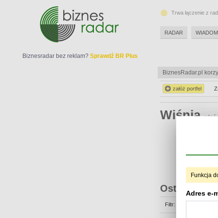
Trwa łączenie z ra
RADAR
WIADOM
Biznesradar bez reklam?
Sprawdź BR Plus
BiznesRadar.pl korzy
załóż portfel
Z
Wiśnia
właśc
Funkcja d
Ostatnie op
Adres e-m
Filtr: