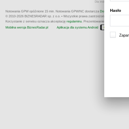
Dla instrumentów notowan
Hasło
Notowania GPW opóźnione 15 min.
Notowania GPW/NC dostarcza
Dom Maklerski BDM 
© 2010-2026 BIZNESRADAR sp. z o.o. • Wszystkie prawa zastrzeżone • produkcja:
W3
Korzystanie z serwisu oznacza akceptację
regulaminu
. Prezentowanie kwotowania nie m
Mobilna wersja BiznesRadar.pl
Aplikacja dla systemu Android
Dla wła
Zapam