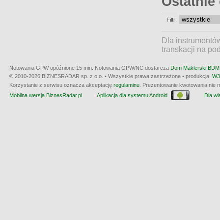
Ostatnie
Filtr:
Dla instrumentó
transkacji na po
Notowania GPW opóźnione 15 min.
Notowania GPW/NC dostarcza
Dom Maklerski BDM 
© 2010-2026 BIZNESRADAR sp. z o.o. • Wszystkie prawa zastrzeżone • produkcja:
W3
Korzystanie z serwisu oznacza akceptację
regulaminu
. Prezentowanie kwotowania nie m
Mobilna wersja BiznesRadar.pl
Aplikacja dla systemu Android
Dla wła