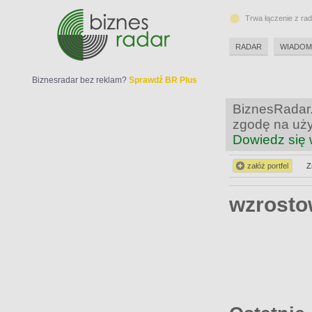
Trwa łączenie z ra
RADAR
WIADOM
Biznesradar bez reklam?
Sprawdź BR Plus
BiznesRadar.
zgodę na uży
Dowiedz się 
załóż portfel
Z
wzrost