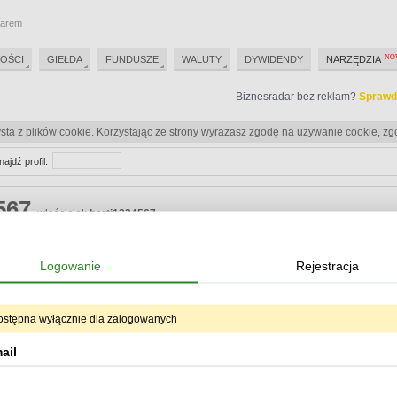
darem
OŚCI
GIEŁDA
FUNDUSZE
WALUTY
DYWIDENDY
NARZĘDZIA
Biznesradar bez reklam?
Sprawd
sta z plików cookie. Korzystając ze strony wyrażasz zgodę na używanie cookie, zg
najdź profil:
4567
właściciel:
barti1234567
Biznesradar bez reklam?
Sprawd
Logowanie
Rejestracja
Biznesradar bez reklam?
Sprawd
ostępna wyłącznie dla zalogowanych
eracje
ail
Od:
Do:
ukryj oper