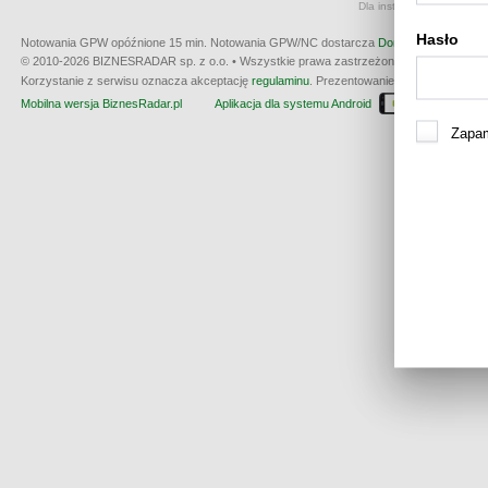
Dla instrumentów notowan
Hasło
Notowania GPW opóźnione 15 min.
Notowania GPW/NC dostarcza
Dom Maklerski BDM 
© 2010-2026 BIZNESRADAR sp. z o.o. • Wszystkie prawa zastrzeżone • produkcja:
W3
Korzystanie z serwisu oznacza akceptację
regulaminu
. Prezentowanie kwotowania nie m
Mobilna wersja BiznesRadar.pl
Aplikacja dla systemu Android
Dla wła
Zapam