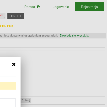
Pomoc
Logowanie
Rejestracja
PORTFEL
ź BR Plus
odnie z aktualnymi ustawieniami przeglądarki.
Dowiedz się więcej.
[x]
ź BR Plus
ź BR Plus
acje gotówki
filtruj