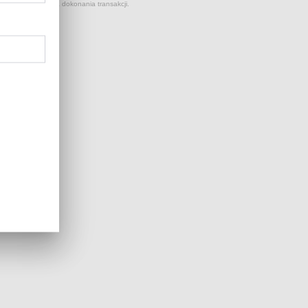
 kursów NBP z dnia dokonania transakcji.
...