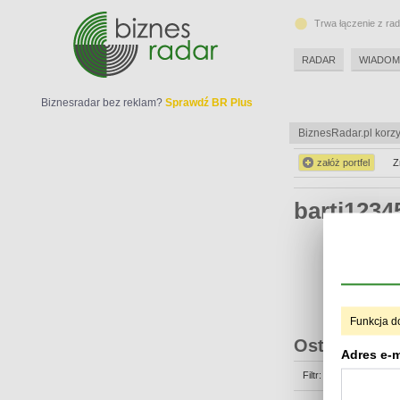
Trwa łączenie z ra
RADAR
WIADOM
Biznesradar bez reklam?
Sprawdź BR Plus
BiznesRadar.pl korzy
załóż portfel
Z
barti123
Funkcja d
Ostatnie op
Adres e-m
Filtr: