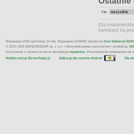
Ostatnie
Filtr:
Dla instrumentó
transkacji na po
Notowania GPW opóźnione 15 min.
Notowania GPW/NC dostarcza
Dom Maklerski BDM 
© 2010-2026 BIZNESRADAR sp. z o.o. • Wszystkie prawa zastrzeżone • produkcja:
W3
Korzystanie z serwisu oznacza akceptację
regulaminu
. Prezentowanie kwotowania nie m
Mobilna wersja BiznesRadar.pl
Aplikacja dla systemu Android
Dla wła