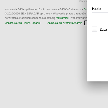
Dla instrumentów notowan
Hasło
Notowania GPW opóźnione 15 min.
Notowania GPW/NC dostarcza
Dom Maklerski BDM 
© 2010-2026 BIZNESRADAR sp. z o.o. • Wszystkie prawa zastrzeżone • produkcja:
W3
Korzystanie z serwisu oznacza akceptację
regulaminu
. Prezentowanie kwotowania nie m
Mobilna wersja BiznesRadar.pl
Aplikacja dla systemu Android
Dla wła
Zapam