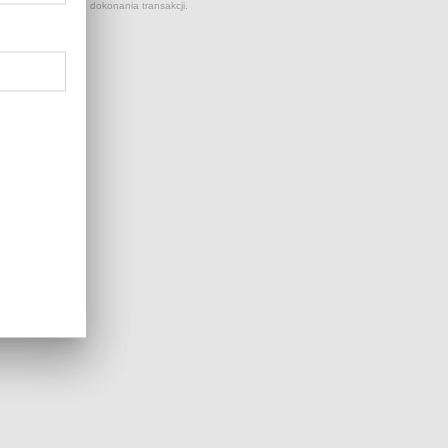
 kursów NBP z dnia dokonania transakcji.
...