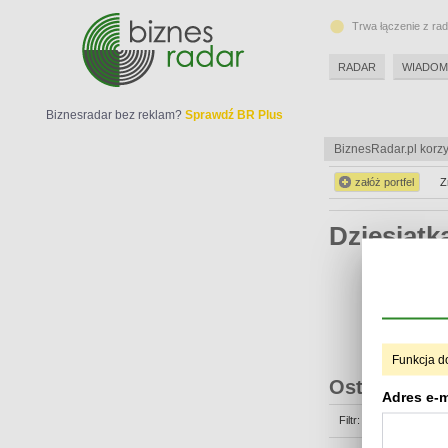
Trwa łączenie z ra
RADAR
WIADOM
Biznesradar bez reklam?
Sprawdź BR Plus
BiznesRadar.pl korzy
załóż portfel
Z
Dziesiąt
Funkcja d
Ostatnie op
Adres e-m
Filtr: