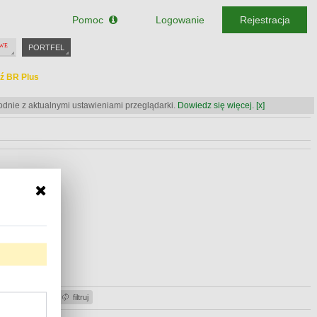
Pomoc
Logowanie
Rejestracja
PORTFEL
ź BR Plus
odnie z aktualnymi ustawieniami przeglądarki.
Dowiedz się więcej.
[x]
ź BR Plus
ź BR Plus
acje gotówki
filtruj