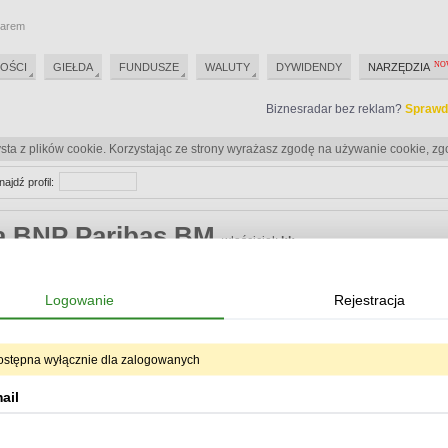
darem
OŚCI
GIEŁDA
FUNDUSZE
WALUTY
DYWIDENDY
NARZĘDZIA
Biznesradar bez reklam?
Sprawd
sta z plików cookie. Korzystając ze strony wyrażasz zgodę na używanie cookie, zg
najdź profil:
ka BNP Paribas BM
właściciel:
kk_
Biznesradar bez reklam?
Sprawd
Logowanie
Rejestracja
Biznesradar bez reklam?
Sprawd
ostępna wyłącznie dla zalogowanych
eracje
ail
Od:
Do:
ukryj oper