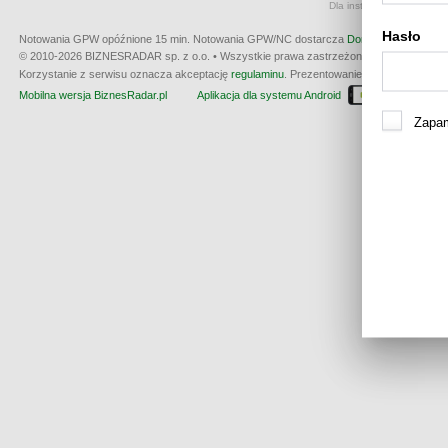
Dla instrumentów notowan
Hasło
Notowania GPW opóźnione 15 min.
Notowania GPW/NC dostarcza
Dom Maklerski BDM 
© 2010-2026 BIZNESRADAR sp. z o.o. • Wszystkie prawa zastrzeżone • produkcja:
W3
Korzystanie z serwisu oznacza akceptację
regulaminu
. Prezentowanie kwotowania nie m
Mobilna wersja BiznesRadar.pl
Aplikacja dla systemu Android
Dla wła
Zapam