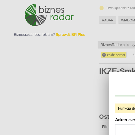
Trwa łączenie z ra
RADAR
WIADOM
Biznesradar bez reklam?
Sprawdź BR Plus
BiznesRadar.pl korzy
załóż portfel
Z
IKZE-Sm
Funkcja d
Ostatnie op
Adres e-m
Filtr: