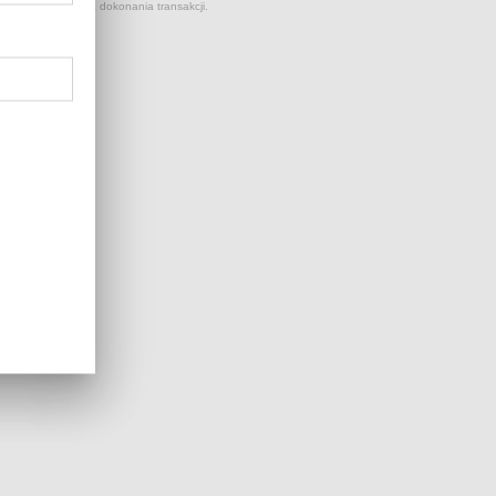
 kursów NBP z dnia dokonania transakcji.
...