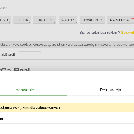
darem
OŚCI
GIEŁDA
FUNDUSZE
WALUTY
DYWIDENDY
NARZĘDZIA
Biznesradar bez reklam?
Sprawd
sta z plików cookie. Korzystając ze strony wyrażasz zgodę na używanie cookie, zg
najdź profil:
kGa-Real
właściciel:
SmkGA
Biznesradar bez reklam?
Sprawd
Logowanie
Rejestracja
Biznesradar bez reklam?
Sprawd
ostępna wyłącznie dla zalogowanych
eracje
ail
Od:
Do:
ukryj oper