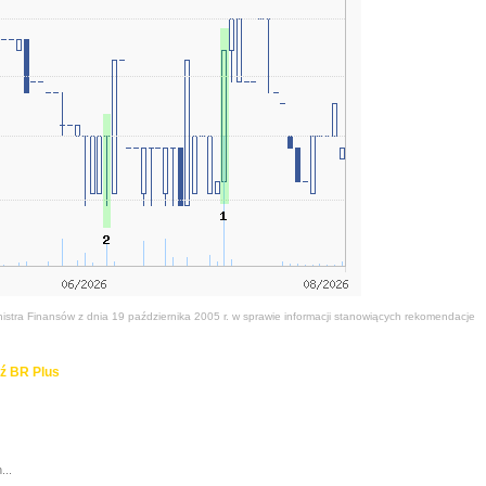
stra Finansów z dnia 19 października 2005 r. w sprawie informacji stanowiących rekomendacje
ź BR Plus
...