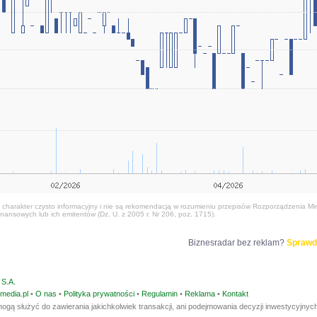
harakter czysto informacyjny i nie są rekomendacją w rozumieniu przepisów Rozporządzenia Mini
nansowych lub ich emitentów (Dz. U. z 2005 r. Nr 206, poz. 1715).
Biznesradar bez reklam?
Sprawd
S.A.
media.pl
•
O nas
•
Polityka prywatności
•
Regulamin
•
Reklama
•
Kontakt
ogą służyć do zawierania jakichkolwiek transakcji, ani podejmowania decyzji inwestycyjnych