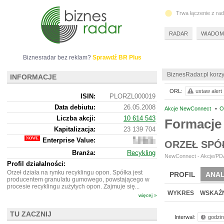
Trwa łączenie z ra
RADAR
WIADOM
Biznesradar bez reklam?
Sprawdź BR Plus
BiznesRadar.pl korzy
INFORMACJE
ORL:
ustaw alert
ISIN:
PLORZL000019
Data debiutu:
26.05.2008
Akcje NewConnect
•
O
Liczba akcji:
10 614 543
Formacje
Kapitalizacja:
23 139 704
Enterprise Value:
43
ORZEŁ SPÓ
545
Branża:
Recykling
704
NewConnect - Akcje/PDA
Profil działalności:
Orzeł działa na rynku recyklingu opon. Spółka jest
PROFIL
ANAL
producentem granulatu gumowego, powstającego w
procesie recyklingu zużytych opon. Zajmuje się...
WYKRES
WSKAŹN
więcej »
TU ZACZNIJ
Interwał:
godzi