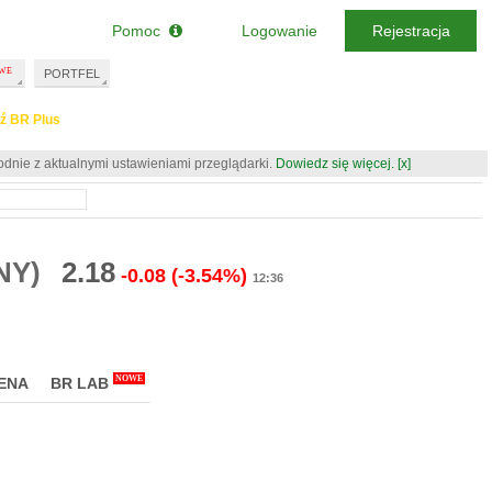
Pomoc
Logowanie
Rejestracja
PORTFEL
ź BR Plus
odnie z aktualnymi ustawieniami przeglądarki.
Dowiedz się więcej.
[x]
NY)
2.18
-0.08
(-3.54%)
12:36
NOWE
ENA
BR LAB