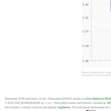
Prezentowane dane mają c
dotyczące instrumentów fi
Notowania GPW opóźnione 15 min.
Notowania GPW/NC dostarcza
Dom Maklerski BDM 
© 2010-2026 BIZNESRADAR sp. z o.o. • Wszystkie prawa zastrzeżone • produkcja:
W3
Korzystanie z serwisu oznacza akceptację
regulaminu
. Prezentowanie kwotowania nie m