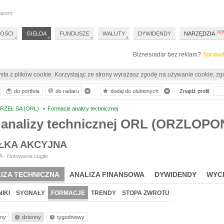
darem
OŚCI
GIEŁDA
FUNDUSZE
WALUTY
DYWIDENDY
NARZĘDZIA
Biznesradar bez reklam?
Sprawd
sta z plików cookie. Korzystając ze strony wyrażasz zgodę na używanie cookie, zg
do portfela
do radaru
dodaj do ulubionych
Znajdź profil:
RZEŁ SA (ORL)
•
Formacje analizy technicznej
 analizy technicznej ORL (ORZLOPO
ŁKA AKCYJNA
 - Notowania ciągłe
IZA TECHNICZNA
ANALIZA FINANSOWA
DYWIDENDY
WYC
IKI
SYGNAŁY
FORMACJE
TRENDY
STOPA ZWROTU
nny
dzienny
tygodniowy