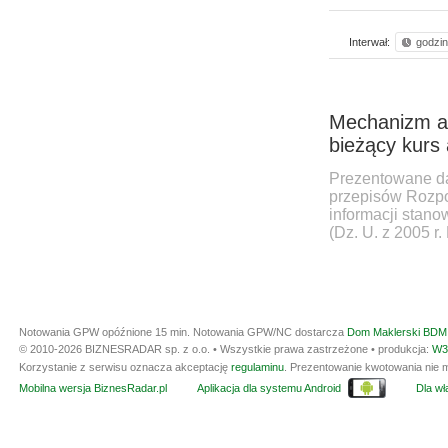
Interwał:
godzi
Mechanizm aut
bieżący kurs a
Prezentowane da
przepisów Rozpo
informacji stan
(Dz. U. z 2005 r.
Notowania GPW opóźnione 15 min.
Notowania GPW/NC dostarcza
Dom Maklerski BDM 
© 2010-2026 BIZNESRADAR sp. z o.o. • Wszystkie prawa zastrzeżone • produkcja:
W3
Korzystanie z serwisu oznacza akceptację
regulaminu
. Prezentowanie kwotowania nie m
Mobilna wersja BiznesRadar.pl
Aplikacja dla systemu Android
Dla wła