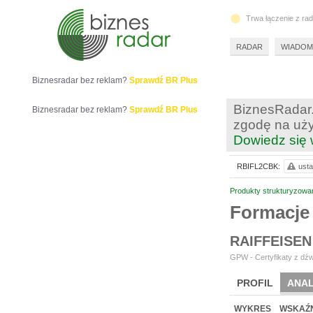
Trwa łączenie z ra
RADAR
WIADOM
Biznesradar bez reklam?
Sprawdź BR Plus
BiznesRadar.
Biznesradar bez reklam?
Sprawdź BR Plus
zgodę na uży
Dowiedz się 
RBIFL2CBK:
usta
Produkty strukturyzowa
Formacje
RAIFFEISEN
GPW - Certyfikaty z dźw
PROFIL
ANAL
WYKRES
WSKAŹN