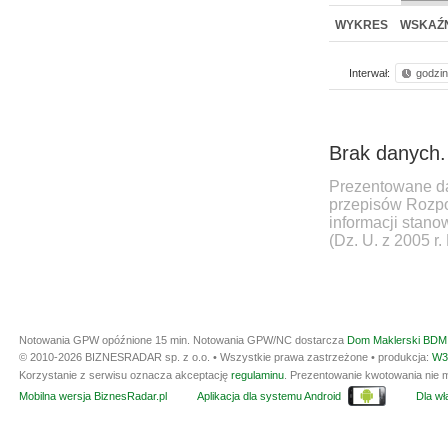
WYKRES
WSKAŹN
Interwał:
godzi
Brak danych.
Prezentowane da
przepisów Rozpo
informacji stan
(Dz. U. z 2005 r.
Notowania GPW opóźnione 15 min.
Notowania GPW/NC dostarcza
Dom Maklerski BDM 
© 2010-2026 BIZNESRADAR sp. z o.o. • Wszystkie prawa zastrzeżone • produkcja:
W3
Korzystanie z serwisu oznacza akceptację
regulaminu
. Prezentowanie kwotowania nie m
Mobilna wersja BiznesRadar.pl
Aplikacja dla systemu Android
Dla wła