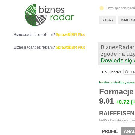
Trwa łączenie z ra
RADAR
WIADOM
Biznesradar bez reklam?
Sprawdź BR Plus
BiznesRadar.
Biznesradar bez reklam?
Sprawdź BR Plus
zgodę na uży
Dowiedz się 
RBIFL5BHW:
ust
Produkty strukturyzowa
Formacje
9.01
+0.72
(
RAIFFEISEN
GPW - Certyfikaty z dźw
PROFIL
ANAL