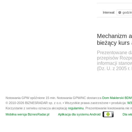
Interwał:
godzi
Mechanizm aut
bieżący kurs a
Prezentowane da
przepisów Rozpo
informacji stan
(Dz. U. z 2005 r.
Notowania GPW opóźnione 15 min.
Notowania GPW/NC dostarcza
Dom Maklerski BDM 
© 2010-2026 BIZNESRADAR sp. z o.o. • Wszystkie prawa zastrzeżone • produkcja:
W3
Korzystanie z serwisu oznacza akceptację
regulaminu
. Prezentowanie kwotowania nie m
Mobilna wersja BiznesRadar.pl
Aplikacja dla systemu Android
Dla wła