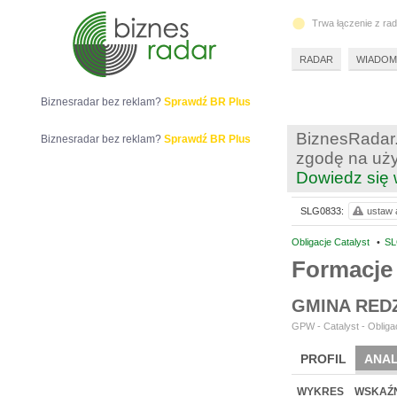
Trwa łączenie z ra
RADAR
WIADOM
Biznesradar bez reklam?
Sprawdź BR Plus
BiznesRadar.
Biznesradar bez reklam?
Sprawdź BR Plus
zgodę na uży
Dowiedz się 
SLG0833:
ustaw a
Obligacje Catalyst
•
SL
Formacje 
GMINA RED
GPW - Catalyst - Obligac
PROFIL
ANAL
WYKRES
WSKAŹN