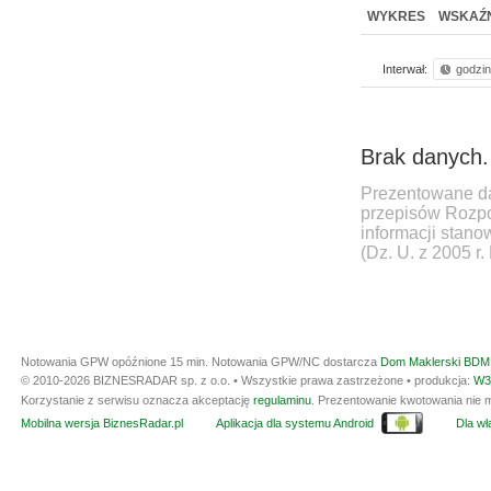
WYKRES
WSKAŹN
Interwał:
godzi
Brak danych.
Prezentowane da
przepisów Rozpo
informacji stan
(Dz. U. z 2005 r.
Notowania GPW opóźnione 15 min.
Notowania GPW/NC dostarcza
Dom Maklerski BDM 
© 2010-2026 BIZNESRADAR sp. z o.o. • Wszystkie prawa zastrzeżone • produkcja:
W3
Korzystanie z serwisu oznacza akceptację
regulaminu
. Prezentowanie kwotowania nie m
Mobilna wersja BiznesRadar.pl
Aplikacja dla systemu Android
Dla wła