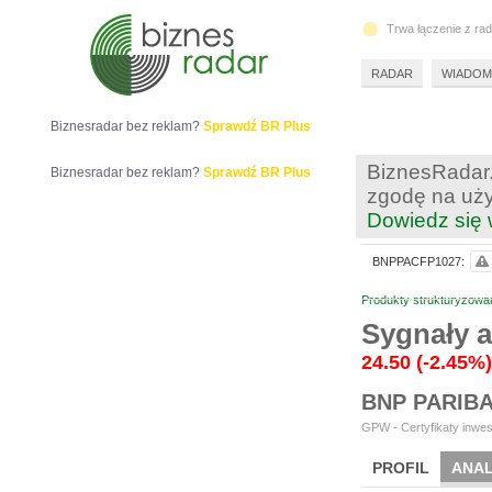
Trwa łączenie z ra
RADAR
WIADOM
Biznesradar bez reklam?
Sprawdź BR Plus
BiznesRadar.
Biznesradar bez reklam?
Sprawdź BR Plus
zgodę na uży
Dowiedz się 
BNPPACFP1027:
Produkty strukturyzowa
Sygnały 
24.50
(-2.45%)
BNP PARIB
GPW - Certyfikaty inwes
PROFIL
ANAL