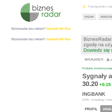
Trwa łączenie z ra
RADAR
WIADOM
Biznesradar bez reklam?
Sprawdź BR Plus
BiznesRadar.
Biznesradar bez reklam?
Sprawdź BR Plus
zgodę na uży
Dowiedz się 
INTLPLA70177:
u
Produkty strukturyzowa
Sygnały a
30.20
+0.15
INGBANK
GPW - Certyfikaty Turbo
PROFIL
ANAL