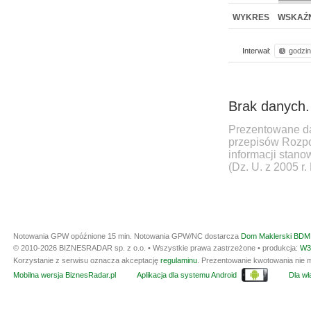
WYKRES
WSKAŹN
Interwał:
godzi
Brak danych.
Prezentowane da
przepisów Rozpo
informacji stan
(Dz. U. z 2005 r.
Notowania GPW opóźnione 15 min.
Notowania GPW/NC dostarcza
Dom Maklerski BDM 
© 2010-2026 BIZNESRADAR sp. z o.o. • Wszystkie prawa zastrzeżone • produkcja:
W3
Korzystanie z serwisu oznacza akceptację
regulaminu
. Prezentowanie kwotowania nie m
Mobilna wersja BiznesRadar.pl
Aplikacja dla systemu Android
Dla wła