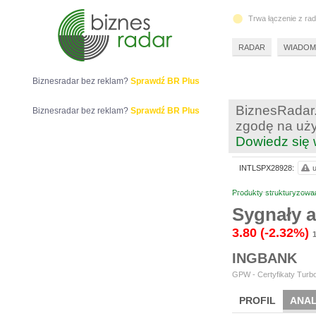
Trwa łączenie z ra
RADAR
WIADOM
Biznesradar bez reklam?
Sprawdź BR Plus
BiznesRadar.
Biznesradar bez reklam?
Sprawdź BR Plus
zgodę na uży
Dowiedz się 
INTLSPX28928:
u
Produkty strukturyzowa
Sygnały 
3.80
(-2.32%)
1
INGBANK
GPW - Certyfikaty Turbo
PROFIL
ANAL