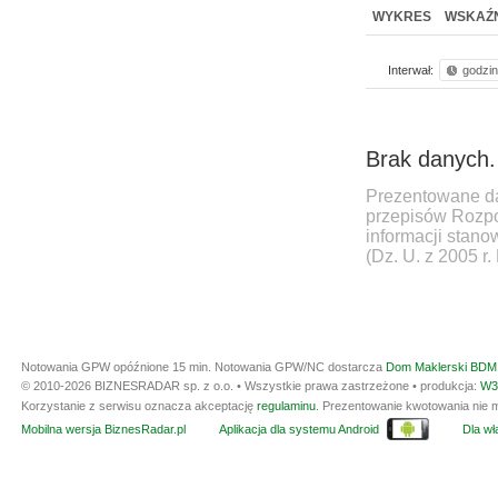
WYKRES
WSKAŹN
Interwał:
godzi
Brak danych.
Prezentowane da
przepisów Rozpo
informacji stan
(Dz. U. z 2005 r.
Notowania GPW opóźnione 15 min.
Notowania GPW/NC dostarcza
Dom Maklerski BDM 
© 2010-2026 BIZNESRADAR sp. z o.o. • Wszystkie prawa zastrzeżone • produkcja:
W3
Korzystanie z serwisu oznacza akceptację
regulaminu
. Prezentowanie kwotowania nie m
Mobilna wersja BiznesRadar.pl
Aplikacja dla systemu Android
Dla wła