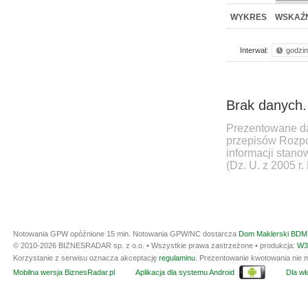
WYKRES
WSKAŹN
Interwał:
godzi
Brak danych.
Prezentowane da
przepisów Rozpo
informacji stan
(Dz. U. z 2005 r.
Notowania GPW opóźnione 15 min.
Notowania GPW/NC dostarcza
Dom Maklerski BDM 
© 2010-2026 BIZNESRADAR sp. z o.o. • Wszystkie prawa zastrzeżone • produkcja:
W3
Korzystanie z serwisu oznacza akceptację
regulaminu
. Prezentowanie kwotowania nie m
Mobilna wersja BiznesRadar.pl
Aplikacja dla systemu Android
Dla wła