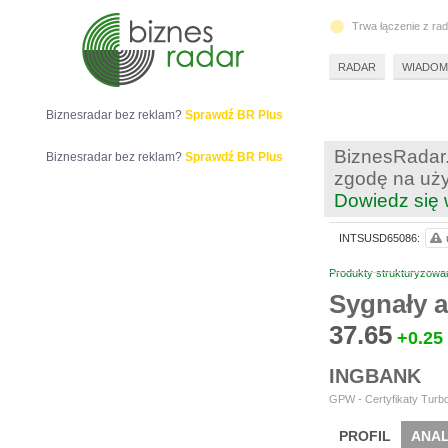
Trwa łączenie z ra
RADAR
WIADOM
Biznesradar bez reklam?
Sprawdź BR Plus
BiznesRadar.
Biznesradar bez reklam?
Sprawdź BR Plus
zgodę na uży
Dowiedz się 
INTSUSD65086:
Produkty strukturyzowa
Sygnały a
37.65
+0.25
INGBANK
GPW - Certyfikaty Turbo
PROFIL
ANAL