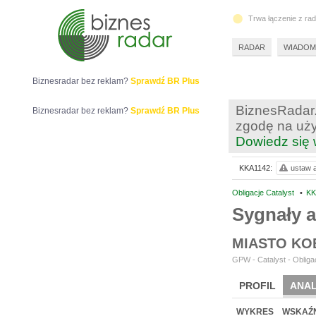
Trwa łączenie z ra
RADAR
WIADOM
Biznesradar bez reklam?
Sprawdź BR Plus
BiznesRadar.
Biznesradar bez reklam?
Sprawdź BR Plus
zgodę na uży
Dowiedz się 
KKA1142:
ustaw a
Obligacje Catalyst
•
KK
Sygnały 
MIASTO KO
GPW - Catalyst - Obligac
PROFIL
ANAL
WYKRES
WSKAŹN