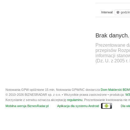
Interwał:
godzi
Brak danych.
Prezentowane da
przepisów Rozpo
informacji stan
(Dz. U. z 2005 r.
Notowania GPW opóźnione 15 min.
Notowania GPW/NC dostarcza
Dom Maklerski BDM 
© 2010-2026 BIZNESRADAR sp. z o.o. • Wszystkie prawa zastrzeżone • produkcja:
W3
Korzystanie z serwisu oznacza akceptację
regulaminu
. Prezentowanie kwotowania nie m
Mobilna wersja BiznesRadar.pl
Aplikacja dla systemu Android
Dla wła