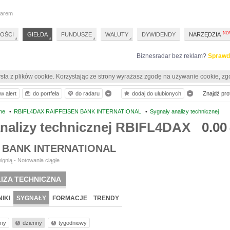
darem
OŚCI
GIEŁDA
FUNDUSZE
WALUTY
DYWIDENDY
NARZĘDZIA
Biznesradar bez reklam?
Sprawd
sta z plików cookie. Korzystając ze strony wyrażasz zgodę na używanie cookie, zg
w alert
do portfela
do radaru
dodaj do ulubionych
Znajdź prof
ne
•
RBIFL4DAX RAIFFEISEN BANK INTERNATIONAL
•
Sygnały analizy technicznej
analizy technicznej RBIFL4DAX
0.00
 BANK INTERNATIONAL
ignią - Notowania ciągłe
IZA TECHNICZNA
IKI
SYGNAŁY
FORMACJE
TRENDY
nny
dzienny
tygodniowy