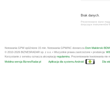
Brak danych.
Prezentowane dane mają c
dotyczące instrumentów fi
Notowania GPW opóźnione 15 min.
Notowania GPW/NC dostarcza
Dom Maklerski BDM 
© 2010-2026 BIZNESRADAR sp. z o.o. • Wszystkie prawa zastrzeżone • produkcja:
W3
Korzystanie z serwisu oznacza akceptację
regulaminu
. Prezentowanie kwotowania nie m
Mobilna wersja BiznesRadar.pl
Aplikacja dla systemu Android
Dla wła