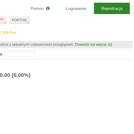
Pomoc
Logowanie
Rejestracja
PORTFEL
ź BR Plus
odnie z aktualnymi ustawieniami przeglądarki.
Dowiedz się więcej.
[x]
il:
0.00
(0.00%)