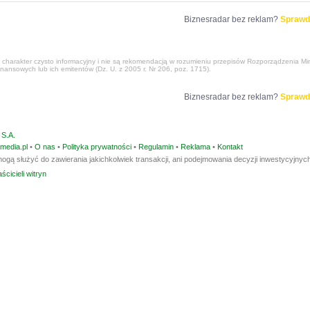
Biznesradar bez reklam?
Sprawd
harakter czysto informacyjny i nie są rekomendacją w rozumieniu przepisów Rozporządzenia Mini
nansowych lub ich emitentów (Dz. U. z 2005 r. Nr 206, poz. 1715).
Biznesradar bez reklam?
Sprawd
S.A.
media.pl
•
O nas
•
Polityka prywatności
•
Regulamin
•
Reklama
•
Kontakt
ogą służyć do zawierania jakichkolwiek transakcji, ani podejmowania decyzji inwestycyjnych
ścicieli witryn