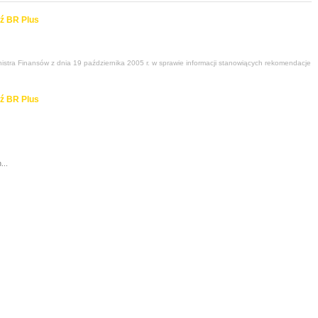
ź BR Plus
stra Finansów z dnia 19 października 2005 r. w sprawie informacji stanowiących rekomendacje
ź BR Plus
...