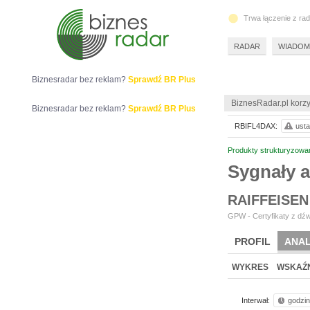
Trwa łączenie z ra
RADAR
WIADOM
Biznesradar bez reklam?
Sprawdź BR Plus
BiznesRadar.pl korzy
Biznesradar bez reklam?
Sprawdź BR Plus
RBIFL4DAX:
usta
Produkty strukturyzowa
Sygnały 
RAIFFEISEN
GPW - Certyfikaty z dźw
PROFIL
ANAL
WYKRES
WSKAŹN
Interwał:
godzi