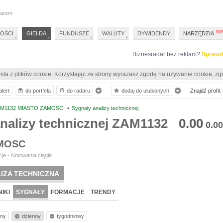
darem
OŚCI
GIEŁDA
FUNDUSZE
WALUTY
DYWIDENDY
NARZĘDZIA
Biznesradar bez reklam?
Sprawd
sta z plików cookie. Korzystając ze strony wyrażasz zgodę na używanie cookie, zg
lert
do portfela
do radaru
dodaj do ulubionych
Znajdź profil:
M1132 MIASTO ZAMOSC
•
Sygnały analizy technicznej
analizy technicznej ZAM1132
0.00
0.00
MOSC
je - Notowania ciągłe
IZA TECHNICZNA
IKI
SYGNAŁY
FORMACJE
TRENDY
nny
dzienny
tygodniowy