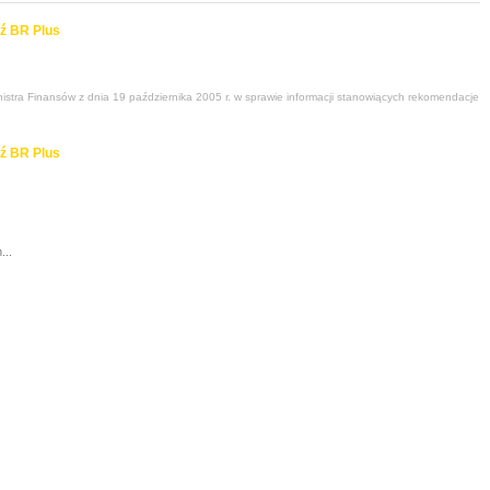
ź BR Plus
stra Finansów z dnia 19 października 2005 r. w sprawie informacji stanowiących rekomendacje
ź BR Plus
...