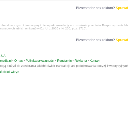
Biznesradar bez reklam?
Sprawd
harakter czysto informacyjny i nie są rekomendacją w rozumieniu przepisów Rozporządzenia Mini
nansowych lub ich emitentów (Dz. U. z 2005 r. Nr 206, poz. 1715).
Biznesradar bez reklam?
Sprawd
S.A.
media.pl
•
O nas
•
Polityka prywatności
•
Regulamin
•
Reklama
•
Kontakt
ogą służyć do zawierania jakichkolwiek transakcji, ani podejmowania decyzji inwestycyjnych
ścicieli witryn