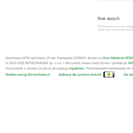
Brak danych.
Prezentowane dane mają c
dotyczące instrumentów fi
Notowania GPW opóźnione 15 min.
Notowania GPW/NC dostarcza
Dom Maklerski BDM 
© 2010-2026 BIZNESRADAR sp. z o.o. • Wszystkie prawa zastrzeżone • produkcja:
W3
Korzystanie z serwisu oznacza akceptację
regulaminu
. Prezentowanie kwotowania nie m
Mobilna wersja BiznesRadar.pl
Aplikacja dla systemu Android
Dla wła