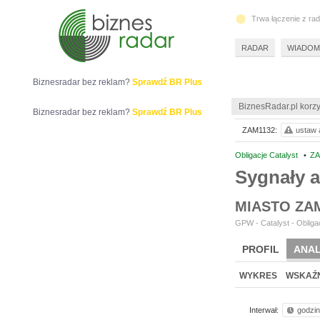
Trwa łączenie z ra
RADAR
WIADOM
Biznesradar bez reklam?
Sprawdź BR Plus
BiznesRadar.pl korzy
Biznesradar bez reklam?
Sprawdź BR Plus
ZAM1132:
ustaw a
Obligacje Catalyst
•
ZA
Sygnały 
MIASTO ZA
GPW - Catalyst - Obligac
PROFIL
ANAL
WYKRES
WSKAŹN
Interwał:
godzi