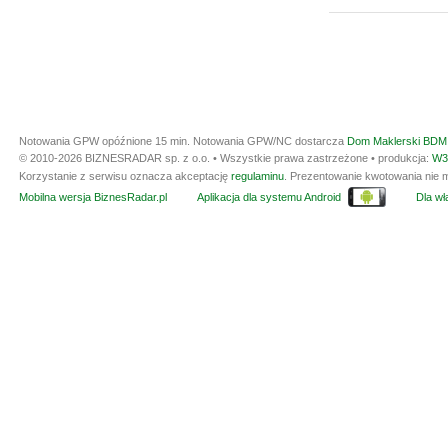
Notowania GPW opóźnione 15 min.
Notowania GPW/NC dostarcza
Dom Maklerski BDM 
© 2010-2026 BIZNESRADAR sp. z o.o. • Wszystkie prawa zastrzeżone • produkcja:
W3
Korzystanie z serwisu oznacza akceptację
regulaminu
. Prezentowanie kwotowania nie m
Mobilna wersja BiznesRadar.pl
Aplikacja dla systemu Android
Dla wła