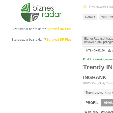
Trwa łączenie z ra
RADAR
WIADOM
Biznesradar bez reklam?
Sprawdź BR Plus
BiznesRadar.pl korzy
Biznesradar bez reklam?
Sprawdź BR Plus
ustawieniami przeglą
INTLNDX81166:
Produkty strukturyzowa
Trendy I
INGBANK
GPW - Certyfikaty Turbo
Teoretyczny Kurs 
PROFIL
ANAL
WYKRES
WSKAŹN