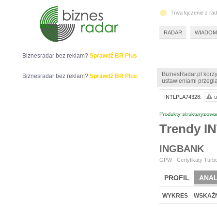
Trwa łączenie z ra
RADAR
WIADOM
Biznesradar bez reklam?
Sprawdź BR Plus
BiznesRadar.pl korzy
Biznesradar bez reklam?
Sprawdź BR Plus
ustawieniami przeglą
INTLPLA74328:
u
Produkty strukturyzowa
Trendy I
INGBANK
GPW - Certyfikaty Turbo
PROFIL
ANAL
WYKRES
WSKAŹN