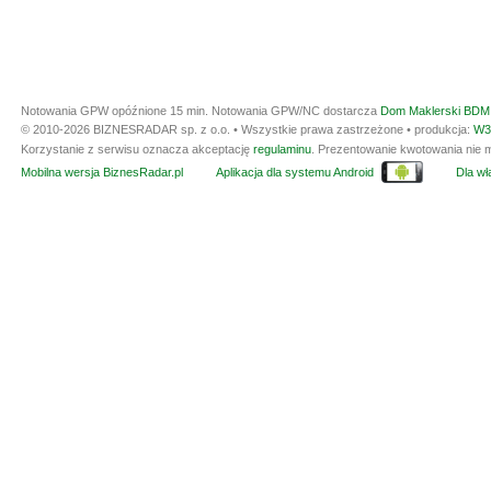
Notowania GPW opóźnione 15 min.
Notowania GPW/NC dostarcza
Dom Maklerski BDM 
© 2010-2026 BIZNESRADAR sp. z o.o. • Wszystkie prawa zastrzeżone • produkcja:
W3
Korzystanie z serwisu oznacza akceptację
regulaminu
. Prezentowanie kwotowania nie m
Mobilna wersja BiznesRadar.pl
Aplikacja dla systemu Android
Dla wła