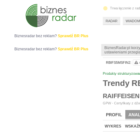
Trwa łączenie z ra
RADAR
WIADOM
Biznesradar bez reklam?
Sprawdź BR Plus
BiznesRadar.pl korzy
Biznesradar bez reklam?
Sprawdź BR Plus
ustawieniami przeglą
RBIFS5MSFIN2:
Produkty strukturyzowa
Trendy 
RAIFFEISEN
GPW - Certyfikaty z dźw
PROFIL
ANAL
WYKRES
WSKAŹN