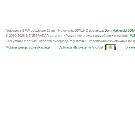
Notowania GPW opóźnione 15 min.
Notowania GPW/NC dostarcza
Dom Maklerski BDM 
© 2010-2026 BIZNESRADAR sp. z o.o. • Wszystkie prawa zastrzeżone • produkcja:
W3
Korzystanie z serwisu oznacza akceptację
regulaminu
. Prezentowanie kwotowania nie m
Mobilna wersja BiznesRadar.pl
Aplikacja dla systemu Android
Dla wła