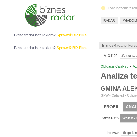
Trwa łączenie z ra
RADAR
WIADOM
Biznesradar bez reklam?
Sprawdź BR Plus
BiznesRadar.pl korzy
Biznesradar bez reklam?
Sprawdź BR Plus
ALO1129:
ustaw a
Obligacje Catalyst
•
AL
Analiza 
GMINA ALE
GPW - Catalyst - Obligac
PROFIL
ANAL
WYKRES
WSKAŹN
Interwał:
godzi