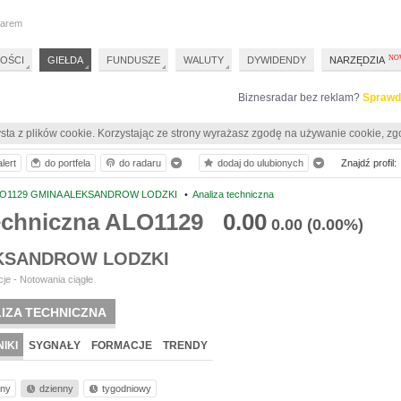
darem
OŚCI
GIEŁDA
FUNDUSZE
WALUTY
DYWIDENDY
NARZĘDZIA
Biznesradar bez reklam?
Sprawd
sta z plików cookie. Korzystając ze strony wyrażasz zgodę na używanie cookie, zg
lert
do portfela
do radaru
dodaj do ulubionych
Znajdź profil:
O1129 GMINA ALEKSANDROW LODZKI
•
Analiza techniczna
techniczna ALO1129
0.00
0.00
(0.00%)
KSANDROW LODZKI
je - Notowania ciągłe
IZA TECHNICZNA
IKI
SYGNAŁY
FORMACJE
TRENDY
nny
dzienny
tygodniowy