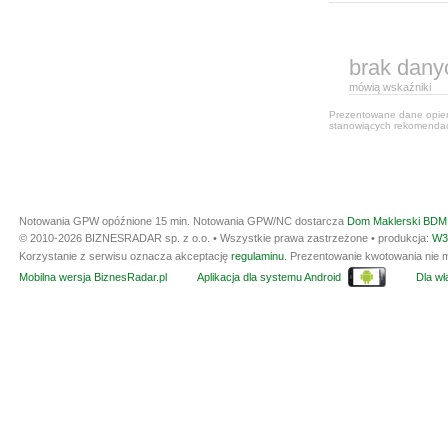
brak dany
mówią wskaźniki
Prezentowane dane opiera
stanowiących rekomendacj
Notowania GPW opóźnione 15 min.
Notowania GPW/NC dostarcza
Dom Maklerski BDM 
© 2010-2026 BIZNESRADAR sp. z o.o. • Wszystkie prawa zastrzeżone • produkcja:
W3
Korzystanie z serwisu oznacza akceptację
regulaminu
. Prezentowanie kwotowania nie m
Mobilna wersja BiznesRadar.pl
Aplikacja dla systemu Android
Dla wła