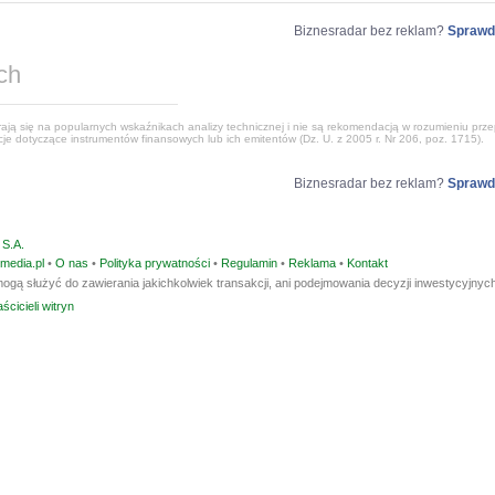
Biznesradar bez reklam?
Sprawd
ch
ją się na popularnych wskaźnikach analizy technicznej i nie są rekomendacją w rozumieniu przep
e dotyczące instrumentów finansowych lub ich emitentów (Dz. U. z 2005 r. Nr 206, poz. 1715).
Biznesradar bez reklam?
Sprawd
S.A.
media.pl
•
O nas
•
Polityka prywatności
•
Regulamin
•
Reklama
•
Kontakt
ogą służyć do zawierania jakichkolwiek transakcji, ani podejmowania decyzji inwestycyjnych
ścicieli witryn