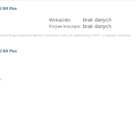
ź BR Plus
brak danych
Wskaźniki:
brak danych
Krzywe kroczące:
isów Rozporządzenia Ministra Finansów z dnia 19 października 2005 r. w sprawie informacji
ź BR Plus
...