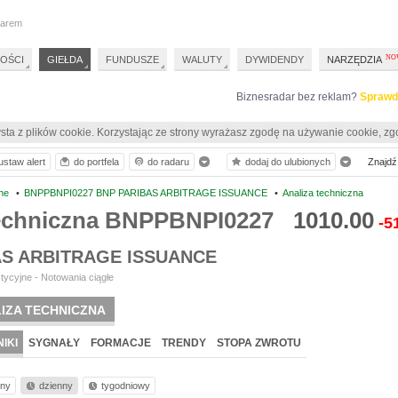
darem
OŚCI
GIEŁDA
FUNDUSZE
WALUTY
DYWIDENDY
NARZĘDZIA
Biznesradar bez reklam?
Sprawd
sta z plików cookie. Korzystając ze strony wyrażasz zgodę na używanie cookie, zg
ustaw alert
do portfela
do radaru
dodaj do ulubionych
Znajdź 
ne
•
BNPPBNPI0227 BNP PARIBAS ARBITRAGE ISSUANCE
•
Analiza techniczna
techniczna BNPPBNPI0227
1010.00
-5
AS ARBITRAGE ISSUANCE
tycyjne - Notowania ciągłe
IZA TECHNICZNA
IKI
SYGNAŁY
FORMACJE
TRENDY
STOPA ZWROTU
nny
dzienny
tygodniowy