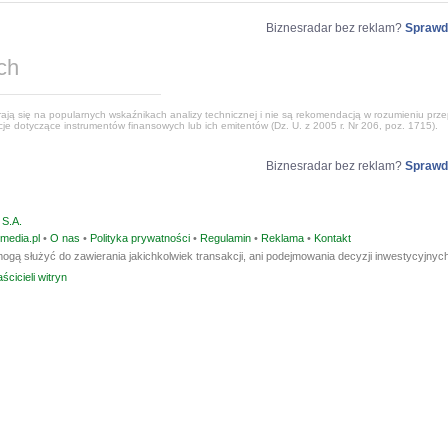
Biznesradar bez reklam?
Sprawd
ch
ją się na popularnych wskaźnikach analizy technicznej i nie są rekomendacją w rozumieniu przep
e dotyczące instrumentów finansowych lub ich emitentów (Dz. U. z 2005 r. Nr 206, poz. 1715).
Biznesradar bez reklam?
Sprawd
S.A.
media.pl
•
O nas
•
Polityka prywatności
•
Regulamin
•
Reklama
•
Kontakt
ogą służyć do zawierania jakichkolwiek transakcji, ani podejmowania decyzji inwestycyjnych
ścicieli witryn