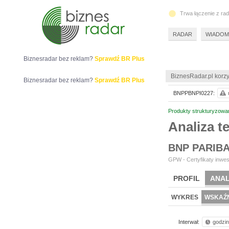
Trwa łączenie z ra
RADAR
WIADOM
Biznesradar bez reklam?
Sprawdź BR Plus
BiznesRadar.pl korzy
Biznesradar bez reklam?
Sprawdź BR Plus
BNPPBNPI0227:
Produkty strukturyzowa
Analiza 
BNP PARIB
GPW - Certyfikaty inwes
PROFIL
ANAL
WYKRES
WSKAŹN
Interwał:
godzi