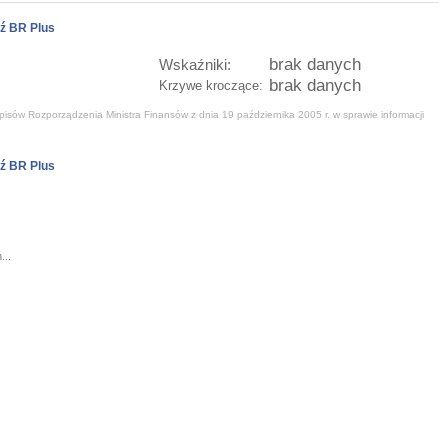
ź BR Plus
brak danych
Wskaźniki:
brak danych
Krzywe kroczące:
isów Rozporządzenia Ministra Finansów z dnia 19 października 2005 r. w sprawie informacji
ź BR Plus
...