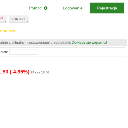
Pomoc
Logowanie
Rejestracja
PORTFEL
ź BR Plus
odnie z aktualnymi ustawieniami przeglądarki.
Dowiedz się więcej.
[x]
profil:
1.50
(-4.85%)
24 cze 16:36