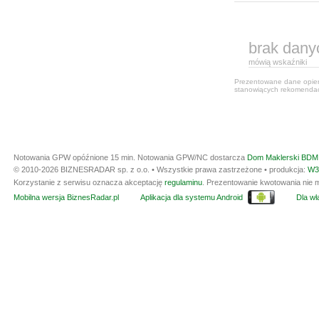
brak dany
mówią wskaźniki
Prezentowane dane opiera
stanowiących rekomendacj
Notowania GPW opóźnione 15 min.
Notowania GPW/NC dostarcza
Dom Maklerski BDM 
© 2010-2026 BIZNESRADAR sp. z o.o. • Wszystkie prawa zastrzeżone • produkcja:
W3
Korzystanie z serwisu oznacza akceptację
regulaminu
. Prezentowanie kwotowania nie m
Mobilna wersja BiznesRadar.pl
Aplikacja dla systemu Android
Dla wła