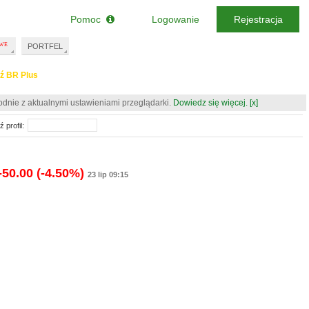
Pomoc
Logowanie
Rejestracja
PORTFEL
ź BR Plus
odnie z aktualnymi ustawieniami przeglądarki.
Dowiedz się więcej.
[x]
 profil:
-50.00
(-4.50%)
23 lip 09:15