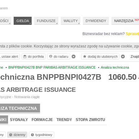
darem
OŚCI
GIEŁDA
FUNDUSZE
WALUTY
DYWIDENDY
NARZĘDZIA
Biznesradar bez reklam?
Sprawd
sta z plików cookie. Korzystając ze strony wyrażasz zgodę na używanie cookie, zg
ustaw alert
do portfela
do radaru
dodaj do ulubionych
Znajdź
ne
•
BNPPBNPI0427B BNP PARIBAS ARBITRAGE ISSUANCE
•
Analiza techniczna
techniczna BNPPBNPI0427B
1060.50
AS ARBITRAGE ISSUANCE
tycyjne - Notowania ciągłe
IZA TECHNICZNA
IKI
SYGNAŁY
FORMACJE
TRENDY
STOPA ZWROTU
nny
dzienny
tygodniowy