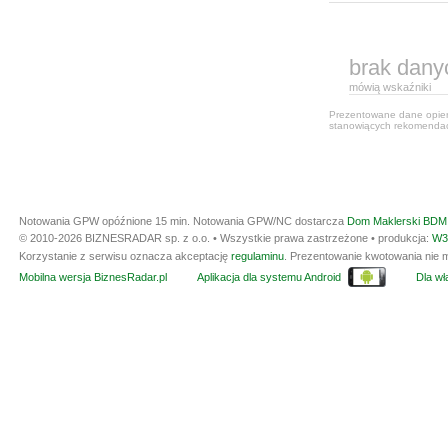
brak dany
mówią wskaźniki
Prezentowane dane opiera
stanowiących rekomendacj
Notowania GPW opóźnione 15 min.
Notowania GPW/NC dostarcza
Dom Maklerski BDM 
© 2010-2026 BIZNESRADAR sp. z o.o. • Wszystkie prawa zastrzeżone • produkcja:
W3
Korzystanie z serwisu oznacza akceptację
regulaminu
. Prezentowanie kwotowania nie m
Mobilna wersja BiznesRadar.pl
Aplikacja dla systemu Android
Dla wła