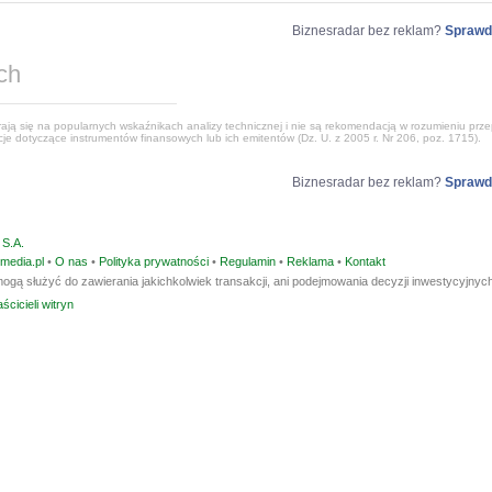
Biznesradar bez reklam?
Sprawd
ch
ją się na popularnych wskaźnikach analizy technicznej i nie są rekomendacją w rozumieniu przep
e dotyczące instrumentów finansowych lub ich emitentów (Dz. U. z 2005 r. Nr 206, poz. 1715).
Biznesradar bez reklam?
Sprawd
S.A.
media.pl
•
O nas
•
Polityka prywatności
•
Regulamin
•
Reklama
•
Kontakt
ogą służyć do zawierania jakichkolwiek transakcji, ani podejmowania decyzji inwestycyjnych
ścicieli witryn