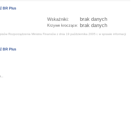
ź BR Plus
brak danych
Wskaźniki:
brak danych
Krzywe kroczące:
isów Rozporządzenia Ministra Finansów z dnia 19 października 2005 r. w sprawie informacji
ź BR Plus
...