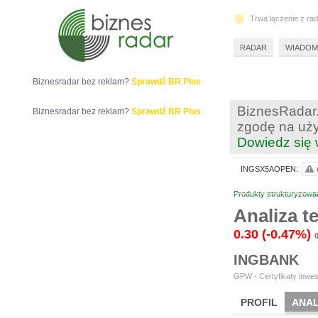
Trwa łączenie z ra
RADAR
WIADOM
Biznesradar bez reklam?
Sprawdź BR Plus
BiznesRadar.
Biznesradar bez reklam?
Sprawdź BR Plus
zgodę na uży
Dowiedz się 
INGSX5AOPEN:
Produkty strukturyzowa
Analiza 
0.30
(-0.47%)
INGBANK
GPW - Certyfikaty inwes
PROFIL
ANAL