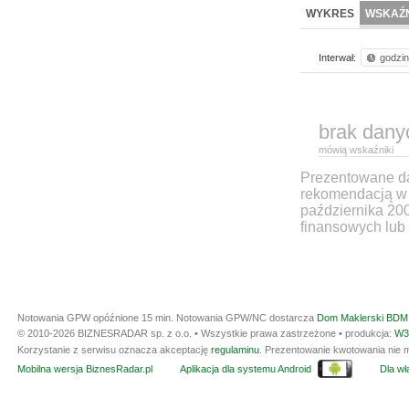
WYKRES
WSKAŹN
Interwał:
godzi
brak dany
mówią wskaźniki
Prezentowane dan
rekomendacją w 
października 20
finansowych lub 
Notowania GPW opóźnione 15 min.
Notowania GPW/NC dostarcza
Dom Maklerski BDM 
© 2010-2026 BIZNESRADAR sp. z o.o. • Wszystkie prawa zastrzeżone • produkcja:
W3
Korzystanie z serwisu oznacza akceptację
regulaminu
. Prezentowanie kwotowania nie m
Mobilna wersja BiznesRadar.pl
Aplikacja dla systemu Android
Dla wła